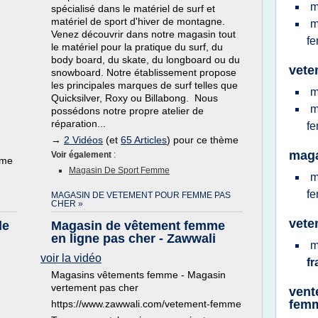
m
spécialisé dans le matériel de surf et
matériel de sport d'hiver de montagne.
m
Venez découvrir dans notre magasin tout
f
le matériel pour la pratique du surf, du
body board, du skate, du longboard ou du
vete
snowboard. Notre établissement propose
les principales marques de surf telles que
m
Quicksilver, Roxy ou Billabong. Nous
m
possédons notre propre atelier de
réparation...
f
→
2 Vidéos
(et
65 Articles
) pour ce thème
maga
Voir également
:
ème
Magasin De Sport Femme
m
f
MAGASIN DE VETEMENT POUR FEMME PAS
CHER »
vete
de
Magasin de vêtement femme
en ligne pas cher - Zawwali
m
voir la vidéo
f
Magasins vêtements femme - Magasin
vertement pas cher
vent
fem
https://www.zawwali.com/vetement-femme