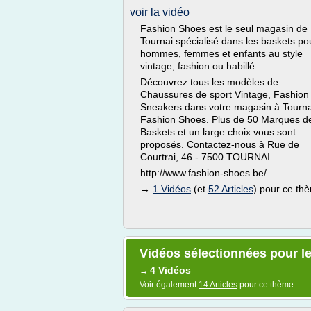
voir la vidéo
Fashion Shoes est le seul magasin de
Tournai spécialisé dans les baskets po
hommes, femmes et enfants au style
vintage, fashion ou habillé.
Découvrez tous les modèles de
Chaussures de sport Vintage, Fashion
Sneakers dans votre magasin à Tourna
Fashion Shoes. Plus de 50 Marques d
Baskets et un large choix vous sont
proposés. Contactez-nous à Rue de
Courtrai, 46 - 7500 TOURNAI.
http://www.fashion-shoes.be/
→
1 Vidéos
(et
52 Articles
) pour ce th
Vidéos sélectionnées pour l
4 Vidéos
→
Voir également
14 Articles
pour ce thème