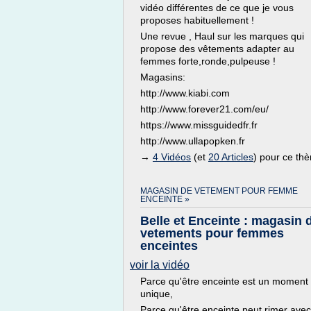
vidéo différentes de ce que je vous
proposes habituellement !
Une revue , Haul sur les marques qui
propose des vêtements adapter au
femmes forte,ronde,pulpeuse !
Magasins:
http://www.kiabi.com
http://www.forever21.com/eu/
https://www.missguidedfr.fr
http://www.ullapopken.fr
→
4 Vidéos
(et
20 Articles
) pour ce th
MAGASIN DE VETEMENT POUR FEMME
ENCEINTE »
Belle et Enceinte : magasin 
vetements pour femmes
enceintes
voir la vidéo
Parce qu'être enceinte est un moment
unique,
Parce qu'être enceinte peut rimer avec