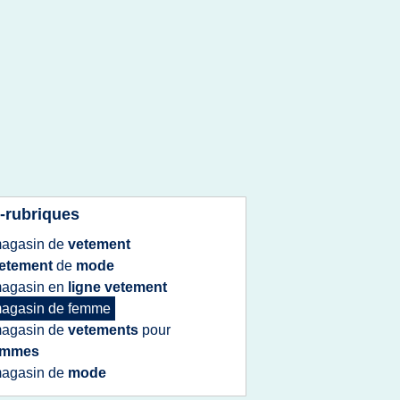
-rubriques
agasin
de
vetement
etement
de
mode
agasin
en
ligne vetement
agasin
de
femme
agasin
de
vetements
pour
emmes
agasin
de
mode