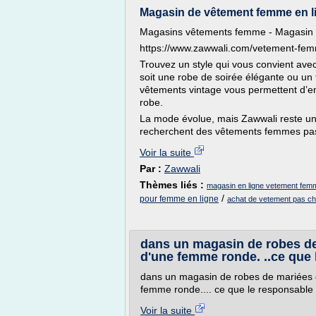
Magasin de vêtement femme en li
Magasins vêtements femme - Magasin 
https://www.zawwali.com/vetement-fe
Trouvez un style qui vous convient ave
soit une robe de soirée élégante ou un te
vêtements vintage vous permettent d’en
robe.
La mode évolue, mais Zawwali reste un p
recherchent des vêtements femmes pas c
Voir la suite
Par :
Zawwali
Thèmes liés :
magasin en ligne vetement fem
/
pour femme en ligne
achat de vetement pas ch
dans un magasin de robes d
d'une femme ronde. ..ce que le
dans un magasin de robes de mariées
femme ronde.... ce que le responsable d
Voir la suite