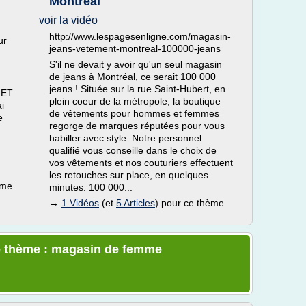
Montréal
voir la vidéo
http://www.lespagesenligne.com/magasin-
ur
jeans-vetement-montreal-100000-jeans
S'il ne devait y avoir qu'un seul magasin
de jeans à Montréal, ce serait 100 000
jeans ! Située sur la rue Saint-Hubert, en
 ET
plein coeur de la métropole, la boutique
i
de vêtements pour hommes et femmes
e
regorge de marques réputées pour vous
habiller avec style. Notre personnel
qualifié vous conseille dans le choix de
vos vêtements et nos couturiers effectuent
les retouches sur place, en quelques
ème
minutes. 100 000...
→
1 Vidéos
(et
5 Articles
) pour ce thème
e thème : magasin de femme