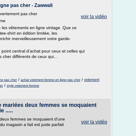
gne pas cher - Zawwali
vertement pas cher
voir la vidéo
mme
c les vêtements en ligne vintage. Que ce
e-shirt en édition limitée, les
richir merveilleusement votre garde-
oint central d’achat pour ceux et celles qui
her différents de ceux qui...
/
/
vetement
me pas cher
achat vetement femme en ligne pas cher
/
er
style vetement femme
e mariées deux femmes se moquaient
 .....
 deux femmes se moquaient d'une
voir la vidéo
u magasin a fait est juste parfait