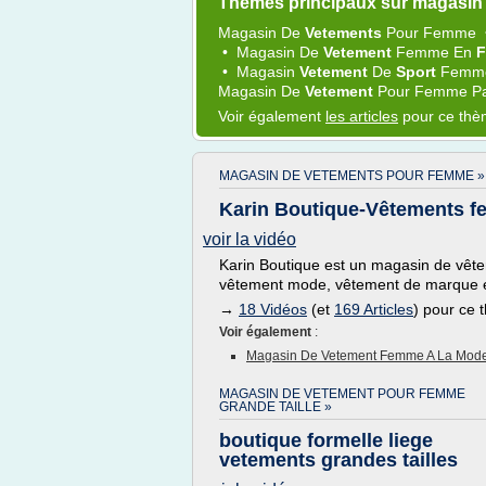
Thèmes principaux sur magasin
Magasin
De
Vetements
Pour
Femme
•
Magasin
De
Vetement
Femme
En
F
•
Magasin
Vetement
De
Sport
Fem
Magasin
De
Vetement
Pour
Femme
P
Voir également
les articles
pour ce th
MAGASIN DE VETEMENTS POUR FEMME »
Karin Boutique-Vêtements f
voir la vidéo
Karin Boutique est un magasin de vê
vêtement mode, vêtement de marque et
→
18 Vidéos
(et
169 Articles
) pour ce
Voir également
:
Magasin De Vetement Femme A La Mod
MAGASIN DE VETEMENT POUR FEMME
GRANDE TAILLE »
boutique formelle liege
vetements grandes tailles