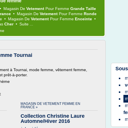
 de femme
•
Magasin
De
Vetement
Pour
Femme
Grande Taille
rance
•
Magasin
De
Vetement
Pour
Femme
Ronde
me
•
Magasin
De
Vetement
Pour
Femme
Enceinte
•
as
Cher
•
Suite ...
ème
emme Tournai
Sous
tement à Tournai, mode femme, vêtement femme,
 prêt-à-porter.
m
 thème
v
m
e
m
MAGASIN DE VETEMENT FEMME EN
m
FRANCE »
f
Collection Christine Laure
m
Automne/Hiver 2016