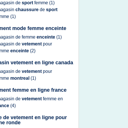
agasin
de
sport
femme
(1)
agasin
chaussure
de
sport
emme
(1)
ment mode femme enceinte
agasin
de
femme
enceinte
(1)
agasin
de
vetement
pour
emme
enceinte
(2)
sin vetement en ligne canada
agasin
de
vetement
pour
emme
montreal
(1)
ment femme en ligne france
agasin
de
vetement
femme
en
rance
(4)
e de vetement en ligne pour
me ronde