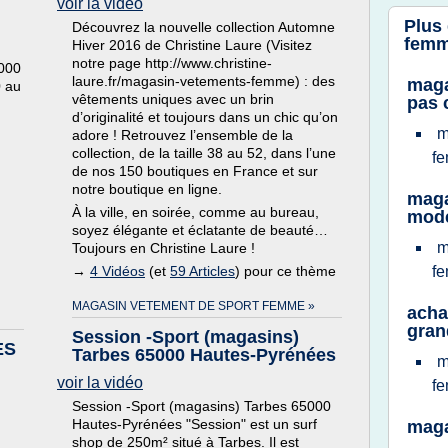
voir la vidéo
Plus
Découvrez la nouvelle collection Automne
fem
Hiver 2016 de Christine Laure (Visitez
notre page http://www.christine-
000
laure.fr/magasin-vetements-femme) : des
maga
0 au
vêtements uniques avec un brin
pas 
d’originalité et toujours dans un chic qu’on
m
adore ! Retrouvez l’ensemble de la
collection, de la taille 38 au 52, dans l’une
f
de nos 150 boutiques en France et sur
notre boutique en ligne.
maga
À la ville, en soirée, comme au bureau,
mod
soyez élégante et éclatante de beauté…
m
Toujours en Christine Laure !
→
4 Vidéos
(et
59 Articles
) pour ce thème
f
MAGASIN VETEMENT DE SPORT FEMME »
acha
grand
Session -Sport (magasins)
ES
Tarbes 65000 Hautes-Pyrénées
m
voir la vidéo
f
Session -Sport (magasins) Tarbes 65000
Hautes-Pyrénées "Session" est un surf
maga
shop de 250m² situé à Tarbes. Il est