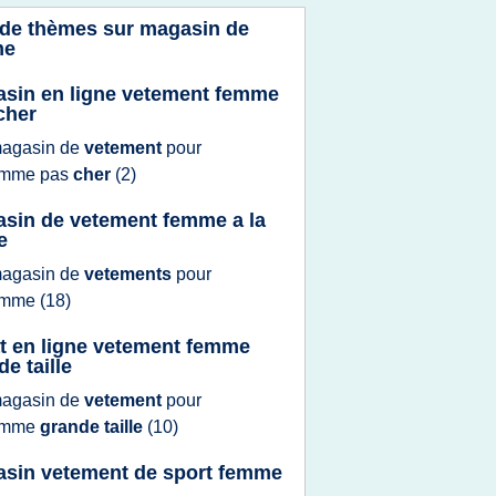
 de thèmes sur
magasin de
me
sin en ligne vetement femme
cher
agasin
de
vetement
pour
emme
pas
cher
(2)
sin de vetement femme a la
e
agasin
de
vetements
pour
emme
(18)
t en ligne vetement femme
e taille
agasin
de
vetement
pour
emme
grande taille
(10)
sin vetement de sport femme