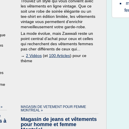
Trouvez un style qui vous convient avec
m
les vêtements en ligne vintage. Que ce
f
soit une robe de soirée élégante ou un
tee-shirt en édition limitée, les vêtements
vintage vous permettent d’enrichir
merveilleusement votre garde-robe.
La mode évolue, mais Zawwali reste un
que
point central d’achat pour ceux et celles
qui recherchent des vêtements femmes
es
pas cher différents de ceux qui...
→
2 Vidéos
(et
100 Articles
) pour ce
thème
es
ème
 »
MAGASIN DE VETEMENT POUR FEMME
MONTREAL »
e
Magasin de jeans et vêtements
s à
pour homme et femme