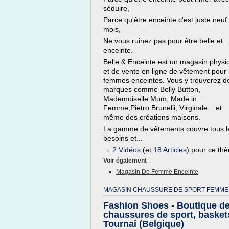
séduire,
Parce qu'être enceinte c'est juste neuf
mois,
Ne vous ruinez pas pour être belle et
enceinte.
Belle & Enceinte est un magasin physi
et de vente en ligne de vêtement pour
femmes enceintes. Vous y trouverez d
marques comme Belly Button,
Mademoiselle Mum, Made in
Femme,Pietro Brunelli, Virginale... et
même des créations maisons.
La gamme de vêtements couvre tous l
besoins et...
→
2 Vidéos
(et
18 Articles
) pour ce th
Voir également
:
Magasin De Femme Enceinte
MAGASIN CHAUSSURE DE SPORT FEMME
Fashion Shoes - Boutique d
chaussures de sport, basket
Tournai (Belgique)