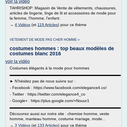
voir la vidéo
TAHRISHOP: Magasin de Vente de vêtements, chaussures,
articles de lingerie, linge de lit et accessoires de mode pour
la femme, l'homme, l'enfant.
→
4 Vidéos
(et
119 Articles
) pour ce thème
VETEMENT DE MODE PAS CHER HOMME »
costumes hommes : top beaux modèles de
costumes blanc 2016
voir la vidéo
Costumes élégants à la mode pour hommes
▬▬▬▬▬▬▬▬▬▬▬▬▬▬▬▬▬▬▬▬▬▬▬▬▬▬▬▬
► N’hésitez pas de nous suivre sur :
- Fecebook : https://www.facebook.com/elegance4.co/
- Twitter : https://twitter.com/elegance4_co
- Google+ : https://plus.google.com/+Nouur1
▬▬▬▬▬▬▬▬▬▬▬▬▬▬▬▬▬▬▬▬▬▬▬▬▬▬▬▬
Découvrez aussi sur notre site : chemise homme, veste
homme, manteau homme, costume mariage, mode...
→
3 Vidéos
(et
133 Articles
) pour ce thème