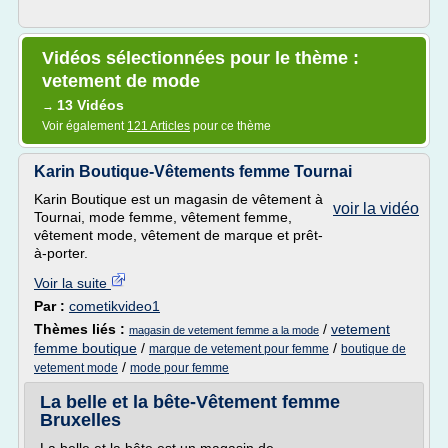
Vidéos sélectionnées pour le thème :
vetement de mode
13 Vidéos
→
Voir également
121 Articles
pour ce thème
Karin Boutique-Vêtements femme Tournai
Karin Boutique est un magasin de vêtement à
voir la vidéo
Tournai, mode femme, vêtement femme,
vêtement mode, vêtement de marque et prêt-
à-porter.
Voir la suite
Par :
cometikvideo1
Thèmes liés :
/
vetement
magasin de vetement femme a la mode
femme boutique
/
/
marque de vetement pour femme
boutique de
/
vetement mode
mode pour femme
La belle et la bête-Vêtement femme
Bruxelles