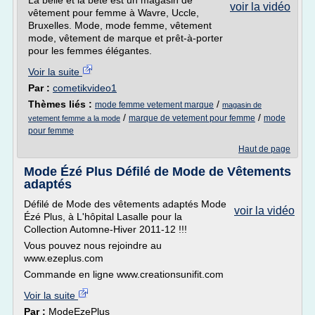
La belle et la bête est un magasin de
voir la vidéo
vêtement pour femme à Wavre, Uccle,
Bruxelles. Mode, mode femme, vêtement
mode, vêtement de marque et prêt-à-porter
pour les femmes élégantes.
Voir la suite
Par :
cometikvideo1
Thèmes liés :
/
mode femme vetement marque
magasin de
/
/
marque de vetement pour femme
mode
vetement femme a la mode
pour femme
Haut de page
Mode Ézé Plus Défilé de Mode de Vêtements
adaptés
Défilé de Mode des vêtements adaptés Mode
voir la vidéo
Ézé Plus, à L'hôpital Lasalle pour la
Collection Automne-Hiver 2011-12 !!!
Vous pouvez nous rejoindre au
www.ezeplus.com
Commande en ligne www.creationsunifit.com
Voir la suite
Par :
ModeEzePlus