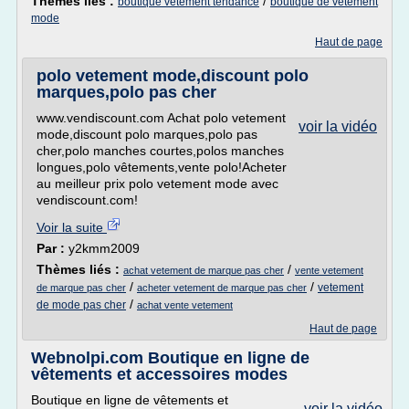
Thèmes liés :
/
boutique vetement tendance
boutique de vetement
mode
Haut de page
polo vetement mode,discount polo
marques,polo pas cher
www.vendiscount.com Achat polo vetement
voir la vidéo
mode,discount polo marques,polo pas
cher,polo manches courtes,polos manches
longues,polo vêtements,vente polo!Acheter
au meilleur prix polo vetement mode avec
vendiscount.com!
Voir la suite
Par :
y2kmm2009
Thèmes liés :
/
achat vetement de marque pas cher
vente vetement
/
/
vetement
de marque pas cher
acheter vetement de marque pas cher
/
de mode pas cher
achat vente vetement
Haut de page
Webnolpi.com Boutique en ligne de
vêtements et accessoires modes
Boutique en ligne de vêtements et
voir la vidéo