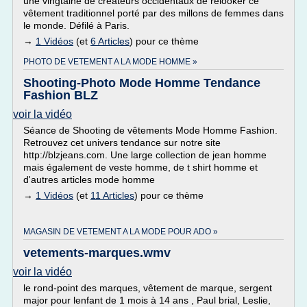
une vingtaine de créateurs occidentaux de relooker ce
vêtement traditionnel porté par des millons de femmes dans
le monde. Défilé à Paris.
→
1 Vidéos
(et
6 Articles
) pour ce thème
PHOTO DE VETEMENT A LA MODE HOMME »
Shooting-Photo Mode Homme Tendance
Fashion BLZ
voir la vidéo
Séance de Shooting de vêtements Mode Homme Fashion.
Retrouvez cet univers tendance sur notre site
http://blzjeans.com. Une large collection de jean homme
mais également de veste homme, de t shirt homme et
d'autres articles mode homme
→
1 Vidéos
(et
11 Articles
) pour ce thème
MAGASIN DE VETEMENT A LA MODE POUR ADO »
vetements-marques.wmv
voir la vidéo
le rond-point des marques, vêtement de marque, sergent
major pour lenfant de 1 mois à 14 ans , Paul brial, Leslie,