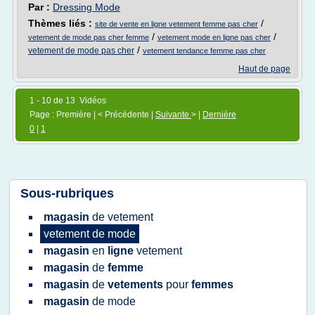
Par :
Dressing Mode
Thèmes liés :
/
site de vente en ligne vetement femme pas cher
/
/
vetement de mode pas cher femme
vetement mode en ligne pas cher
/
vetement de mode pas cher
vetement tendance femme pas cher
Haut de page
1 - 10 de 13 Vidéos
Page : Première | < Précédente |
Suivante
> |
Dernière
0
|
1
Sous-rubriques
magasin
de
vetement
vetement
de
mode
magasin
en
ligne
vetement
magasin
de
femme
magasin
de
vetements
pour
femmes
magasin
de
mode