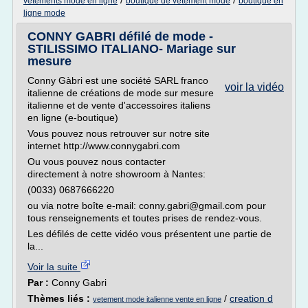
/
/
vetements mode en ligne
boutique de vetement mode
boutique en
ligne mode
CONNY GABRI défilé de mode -
STILISSIMO ITALIANO- Mariage sur
mesure
Conny Gàbri est une société SARL franco
voir la vidéo
italienne de créations de mode sur mesure
italienne et de vente d'accessoires italiens
en ligne (e-boutique)
Vous pouvez nous retrouver sur notre site
internet http://www.connygabri.com
Ou vous pouvez nous contacter
directement à notre showroom à Nantes:
(0033) 0687666220
ou via notre boîte e-mail: conny.gabri@gmail.com pour
tous renseignements et toutes prises de rendez-vous.
Les défilés de cette vidéo vous présentent une partie de
la...
Voir la suite
Par :
Conny Gabri
Thèmes liés :
/
creation d
vetement mode italienne vente en ligne