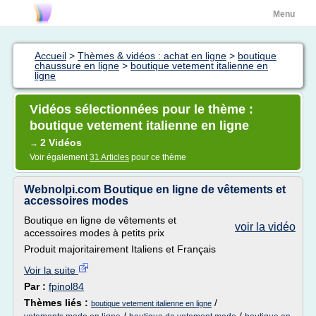
Menu
Accueil
>
Thèmes & vidéos : achat en ligne
>
boutique
chaussure en ligne
>
boutique vetement italienne en
ligne
Vidéos sélectionnées pour le thème :
boutique vetement italienne en ligne
2 Vidéos
→
Voir également
31 Articles
pour ce thème
Webnolpi.com Boutique en ligne de vêtements et
accessoires modes
Boutique en ligne de vêtements et
voir la vidéo
accessoires modes à petits prix
Produit majoritairement Italiens et Français
Voir la suite
Par :
fpinol84
Thèmes liés :
/
boutique vetement italienne en ligne