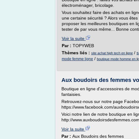
électroménager, bricolage.
Vous souhaitez faire des achats en lign
une certaine sécurité ? Alors vous êtes
proposer les meilleures boutiques en li
tester de par vous même... Bonne cont
Voir la suite
Par :
TOPYWEB
Thèmes liés :
/
s
site achat high tech en ligne
/
mode femme ligne
boutique mode homme en li
Aux boudoirs des femmes vou
Boutique en ligne d'accessoires de mod
fantaisies.
Retrouvez-nous sur notre page Faceboo
https://www.facebook.com/auxboudoir
Voici notre lien de notre boutique en lig
http://www.auxboudoirsdesfemmes.co
Voir la suite
Par :
Aux Boudoirs des femmes