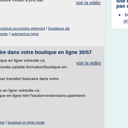
ssoire modes à prix bas
site
voir la vidéo
pas 
b
(8
/
boutique de
outique accessoire vetement
/
 mode
vetement en ligne
ire dans votre boutique en ligne 30/57
que en ligne votresite.ca
voir la vidéo
otresite.ca/aide-formation/boutique-en-
par transfert bancaire dans votre
e en ligne votresite.ca:
ique-en-ligne.htm?section=extensions-paiement-
gne
/
boutique en ligne mode