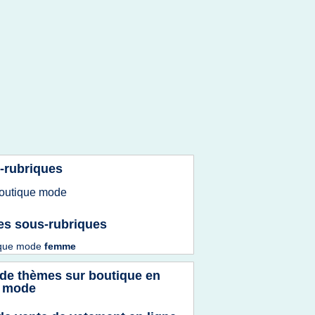
-rubriques
outique mode
es sous-rubriques
ique mode
femme
 de thèmes sur
boutique en
e mode