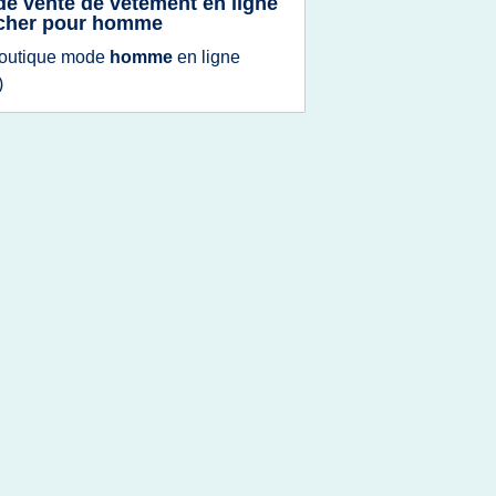
 de vente de vetement en ligne
cher pour homme
outique mode
homme
en
ligne
)