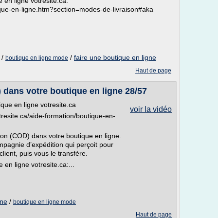
 en ligne votresite.ca:
ique-en-ligne.htm?section=modes-de-livraison#aka
/
/
faire une boutique en ligne
boutique en ligne mode
Haut de page
) dans votre boutique en ligne 28/57
que en ligne votresite.ca
voir la vidéo
otresite.ca/aide-formation/boutique-en-
ison (COD) dans votre boutique en ligne.
pagnie d’expédition qui perçoit pour
ient, puis vous le transfère.
 en ligne votresite.ca:...
gne
/
boutique en ligne mode
Haut de page