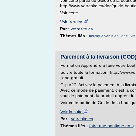
Voir cette partie du Guide de la boutique
http://www.votresite.ca/doc/guide-bout
Voir cette...
Voir la suite
Par :
votresite.ca
Thèmes liés :
boutique vente en ligne livre
Paiement à la livraison (COD
Formation Apprendre à faire votre bouti
Suivre toute la formation: http://www.v
ligne-gratuit
Clip #27: Activez le paiement à la livra
Avec ce mode de paiement, c'est la com
vous le paiement du produit auprès du cl
Voir cette partie du Guide de la boutique
Voir la suite
Par :
votresite.ca
Thèmes liés :
faire une boutique en li