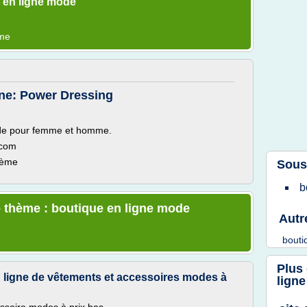
 en ligne mode
ème
gne: Power Dressing
ode pour femme et homme.
.com
hème
Sous
b
e thème : boutique en ligne mode
Autr
bout
Plus
 ligne de vêtements et accessoires modes à
lign