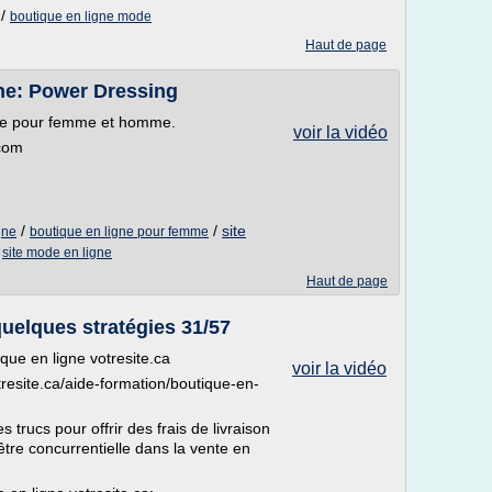
/
boutique en ligne mode
Haut de page
gne: Power Dressing
ode pour femme et homme.
voir la vidéo
.com
/
/
site
gne
boutique en ligne pour femme
/
site mode en ligne
Haut de page
 quelques stratégies 31/57
que en ligne votresite.ca
voir la vidéo
tresite.ca/aide-formation/boutique-en-
 trucs pour offrir des frais de livraison
être concurrentielle dans la vente en