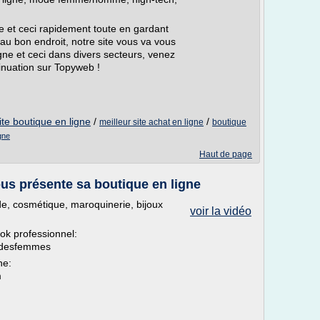
e et ceci rapidement toute en gardant
 au bon endroit, notre site vous va vous
gne et ceci dans divers secteurs, venez
inuation sur Topyweb !
ite boutique en ligne
/
/
meilleur site achat en ligne
boutique
gne
Haut de page
s présente sa boutique en ligne
e, cosmétique, maroquinerie, bijoux
voir la vidéo
k professionnel:
sdesfemmes
ne:
m