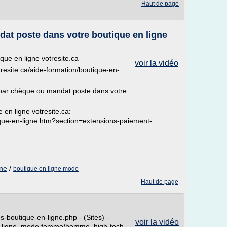
Haut de page
at poste dans votre boutique en ligne
que en ligne votresite.ca
voir la vidéo
tresite.ca/aide-formation/boutique-en-
 par chèque ou mandat poste dans votre
 en ligne votresite.ca:
ique-en-ligne.htm?section=extensions-paiement-
gne
/
boutique en ligne mode
Haut de page
-boutique-en-ligne.php - (Sites) -
voir la vidéo
en ligne, mode femme/homme, high-tech,