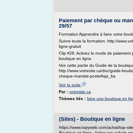
Paiement par chèque ou mand
29/57
Formation Apprendre à faire votre bouti
Suivre toute la formation: http://www.vo
ligne-gratuit
Clip #28: Activez le mode de paiement
boutique en ligne.
Voir cette partie du Guide de la boutique
http://www.votresite.ca/doc/guide-bout
cheque-mandat-poste#aja_ba
Voir la suite
Par :
votresite.ca
Thèmes liés :
faire une boutique en li
(Sites) - Boutique en ligne
https://www.topyweb.com/achat/top-sites
Boutique en ligne : faites vos achats 