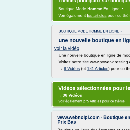
Thèmes principaux sur boutique
Boutique Mode
Homme
En
Ligne
•
Voir également
les articles
pour ce th
BOUTIQUE MODE HOMME EN LIGNE »
une nouvelle boutique en li
voir la vidéo
Une nouvelle boutique en ligne de m
Visitez notre site www.power-dressing
→
8 Vidéos
(et
181 Articles
) pour ce t
Vidéos sélectionnées pour l
36 Vidéos
→
Voir également
275 Articles
pour ce thème
www.webnolpi.com - Boutique en
Prix Bas