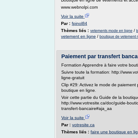
Boutique en ligne de vêtements et acce
www.webnolpi.com
Voir la suite
Par :
fpinol84
Thèmes liés :
/
vetements mode en ligne
b
vetement en ligne
/
boutique de vetement
Paiement par transfert banca
Formation Apprendre à faire votre bouti
Suivre toute la formation: http://www.v
ligne-gratuit
Clip #29: Activez le mode de paiement 
boutique en ligne.
Voir cette partie du Guide de la boutiqu
http://www.votresite.ca/doc/guide-bout
transfert-bancaire#aja_aa
Voir la suite
Par :
votresite.ca
Thèmes liés :
faire une boutique en li