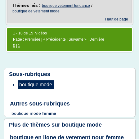
Thèmes liés :
/
boutique vetement tendance
boutique de vetement mode
Haut de page
1 - 10 de 15 Vidéos
Page : Première | < Précédente |
Suivante
> |
Dernière
0
|
1
Sous-rubriques
boutique mode
Autres sous-rubriques
boutique mode
femme
Plus de thèmes sur
boutique mode
boutique en ligne de vetement pour femme