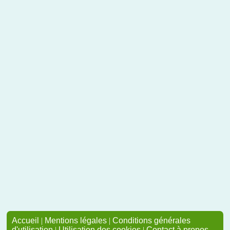
Accueil
|
Mentions légales
|
Conditions générales
d'utilisation
|
Utilisation des cookies
|
Contact à propos