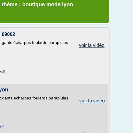
e thème : boutique mode lyon
n 69002
gants écharpes foulards parapluies
voir la vidéo
lyon
lyon
 gants echarpes foulards parapluies
voir la vidéo
lyon