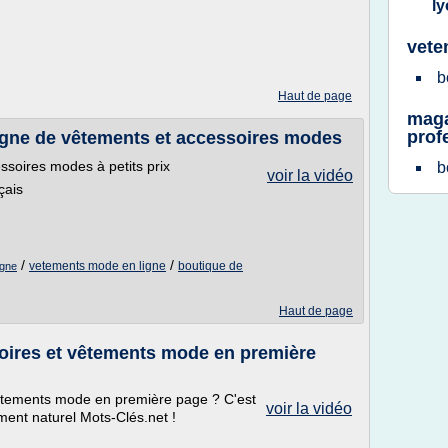
l
vete
b
Haut de page
maga
prof
igne de vêtements et accessoires modes
ssoires modes à petits prix
b
voir la vidéo
çais
/
/
vetements mode en ligne
boutique de
igne
Haut de page
oires et vêtements mode en première
êtements mode en première page ? C'est
voir la vidéo
ment naturel Mots-Clés.net !