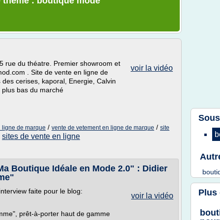
e thème : boutique mode
5 rue du théatre. Premier showroom et
voir la vidéo
od.com . Site de vente en ligne de
des cerises, kaporal, Energie, Calvin
s plus bas du marché
Sous
/
/
n ligne de marque
vente de vetement en ligne de marque
site
b
sites de vente en ligne
/
Autr
Ma Boutique Idéale en Mode 2.0" : Didier
bout
mme"
terview faite pour le blog:
Plus
voir la vidéo
bout
omme", prêt-à-porter haut de gamme