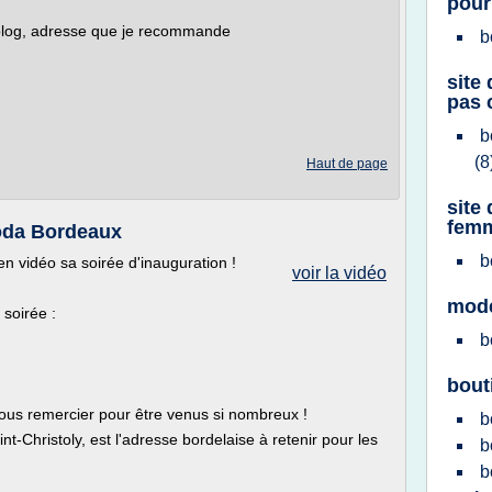
pou
 blog, adresse que je recommande
b
site
pas 
b
(8
Haut de page
site
femm
oda Bordeaux
b
n vidéo sa soirée d'inauguration !
voir la vidéo
mod
soirée :
b
bout
ous remercier pour être venus si nombreux !
b
-Christoly, est l'adresse bordelaise à retenir pour les
b
b