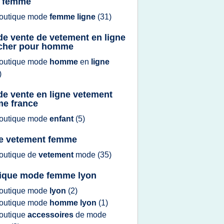
r femme
outique mode
femme ligne
(31)
 de vente de vetement en ligne
cher pour homme
outique mode
homme
en
ligne
)
 de vente en ligne vetement
e france
outique mode
enfant
(5)
e vetement femme
outique
de
vetement
mode
(35)
ique mode femme lyon
outique mode
lyon
(2)
outique mode
homme lyon
(1)
outique
accessoires
de
mode