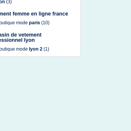
yon
(3)
ment femme en ligne france
outique mode
paris
(10)
sin de vetement
essionnel lyon
outique mode
lyon 2
(1)