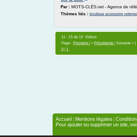
Par :
MOTS-CLÉS.net - Agence de réfé
Thèmes liés :
boutique accessoire veteme
11 - 15 de 15 Vidéos
Page :
Première
| <
Précédente
| Suivante > |
0
|
1
Accueil
|
Mentions légales
|
Conditions
Pour ajouter ou supprimer un site, voi