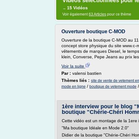
Vidéos sélectionnées pour l
15 Vidéos
→
Voir également
63 Articles
pour ce thème
Ouverture boutique C-MOD
Ouverture de la boutique C-MOD au 11
concept store physique du site www.c-m
vêtements de marques Diesel, le temps 
klein, Converse, Pepe Jeans au prix le
Voir la suite
Par :
valensi bastien
Thèmes liés :
site de vente de vetement e
/
mode en ligne
boutique de vetement mode
1ère interview pour le blog "
boutique "Chérie-Chéri Ho
Cette vidéo est un montage de la 1ere in
"Ma boutique Idéale en Mode 2.0"
Didier de la boutique "Chérie-Chéri H