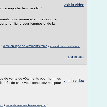
voir la vidéo
prêt-à-porter féminin - NIV
tements pour femme et en prêt-à-porter
-porter en ligne pour femmes et de la
/
/
vente en ligne de vetement femme
vente de vetement femme
Haut de page
que de vente de vêtements pour hommes
voir la vidéo
ble près de chez vous contactez moi pour
/
/
ent
vente de vetement femme en gros