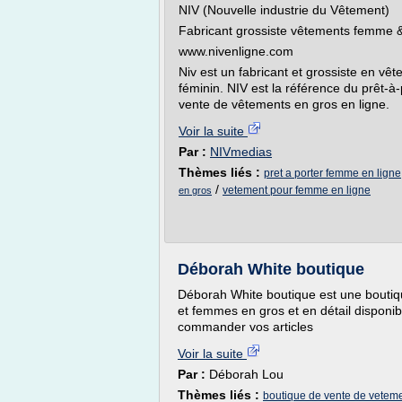
NIV (Nouvelle industrie du Vêtement)
Fabricant grossiste vêtements femme & 
www.nivenligne.com
Niv est un fabricant et grossiste en vê
féminin. NIV est la référence du prêt-à
vente de vêtements en gros en ligne.
Voir la suite
Par :
NIVmedias
Thèmes liés :
pret a porter femme en ligne
/
vetement pour femme en ligne
en gros
Déborah White boutique
Déborah White boutique est une bouti
et femmes en gros et en détail disponi
commander vos articles
Voir la suite
Par :
Déborah Lou
Thèmes liés :
boutique de vente de vetem