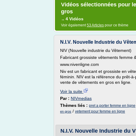
Vidéos sélectionnées pour l
gros
4 Vidéos
→
Voir également
53 Articles
pour ce thème
N.I.V. Nouvelle Industrie du Vêt
NIV (Nouvelle industrie du Vêtement)
Fabricant grossiste vêtements femme & 
www.nivenligne.com
Niv est un fabricant et grossiste en vê
féminin. NIV est la référence du prêt-à
vente de vêtements en gros en ligne.
Voir la suite
Par :
NIVmedias
Thèmes liés :
pret a porter femme en ligne
/
vetement pour femme en ligne
en gros
N.I.V. Nouvelle Industrie du