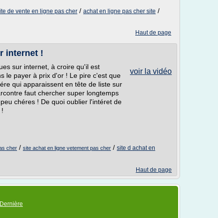
/
/
ite de vente en ligne pas cher
achat en ligne pas cher site
Haut de page
 internet !
s sur internet, à croire qu'il est
voir la vidéo
 le payer à prix d'or ! Le pire c'est que
ére qui apparaissent en tête de liste sur
arcontre faut chercher super longtemps
eu chéres ! De quoi oublier l'intéret de
 !
/
/
site d achat en
pas cher
site achat en ligne vetement pas cher
Haut de page
Dernière