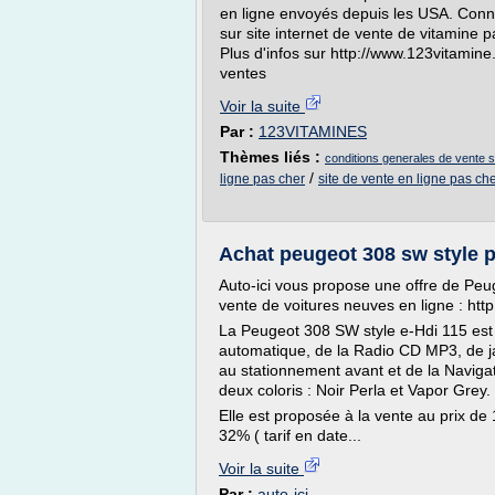
en ligne envoyés depuis les USA. Connaî
sur site internet de vente de vitamine 
Plus d'infos sur http://www.123vitamin
ventes
Voir la suite
Par :
123VITAMINES
Thèmes liés :
conditions generales de vente si
/
ligne pas cher
site de vente en ligne pas ch
Achat peugeot 308 sw style p
Auto-ici vous propose une offre de Peu
vente de voitures neuves en ligne : http:
La Peugeot 308 SW style e-Hdi 115 est 
automatique, de la Radio CD MP3, de ja
au stationnement avant et de la Naviga
deux coloris : Noir Perla et Vapor Grey.
Elle est proposée à la vente au prix d
32% ( tarif en date...
Voir la suite
Par :
auto-ici