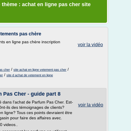
 thème : achat en ligne pas cher site
 vêtements pas chère
ts en ligne pas chère inscription
voir la vidéo
/
/
pas cher
site achat en ligne vetement pas cher
/
er
site d achat de vetement en ligne
m Pas Cher - guide part 8
qué dans l'achat de Parfum Pas Cher. Est-
voir la vidéo
Ont-ils des témoignages de clients?
n ligne? Tous ces points devraient être
sin pour faire des affaires avec.
0 videos..