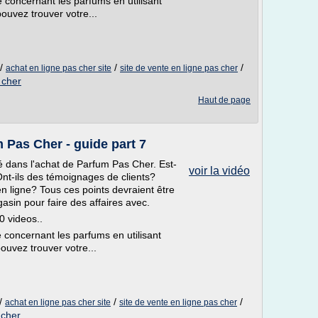
concernant les parfums en utilisant
pouvez trouver votre...
/
/
/
achat en ligne pas cher site
site de vente en ligne pas cher
 cher
Haut de page
 Pas Cher - guide part 7
ué dans l'achat de Parfum Pas Cher. Est-
voir la vidéo
Ont-ils des témoignages de clients?
n ligne? Tous ces points devraient être
sin pour faire des affaires avec.
0 videos..
concernant les parfums en utilisant
ouvez trouver votre...
/
/
/
achat en ligne pas cher site
site de vente en ligne pas cher
 cher