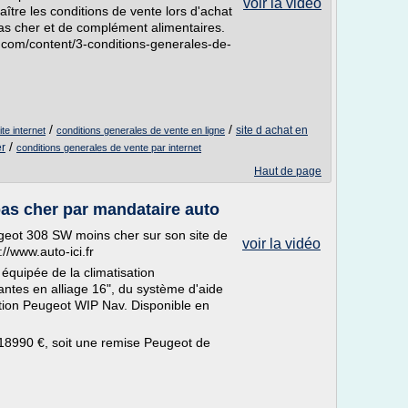
voir la vidéo
tre les conditions de vente lors d'achat
pas cher et de complément alimentaires.
e.com/content/3-conditions-generales-de-
/
/
site d achat en
te internet
conditions generales de vente en ligne
/
er
conditions generales de vente par internet
Haut de page
as cher par mandataire auto
geot 308 SW moins cher sur son site de
voir la vidéo
//www.auto-ici.fr
équipée de la climatisation
ntes en alliage 16", du système d'aide
tion Peugeot WIP Nav. Disponible en
e 18990 €, soit une remise Peugeot de