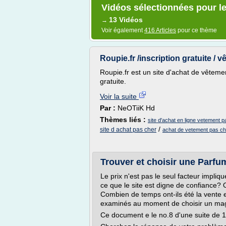
Vidéos sélectionnées pour le
13 Vidéos
→
Voir également
416 Articles
pour ce thème
Roupie.fr /inscription gratuite /
Roupie.fr est un site d'achat de vêtemen
gratuite.
Voir la suite
Par :
NeOTiiK Hd
Thèmes liés :
site d'achat en ligne vetement 
/
site d achat pas cher
achat de vetement pas ch
Trouver et choisir une Parfu
Le prix n'est pas le seul facteur impli
ce que le site est digne de confiance? 
Combien de temps ont-ils été la vente e
examinés au moment de choisir un maga
Ce document e le no.8 d'une suite de 1