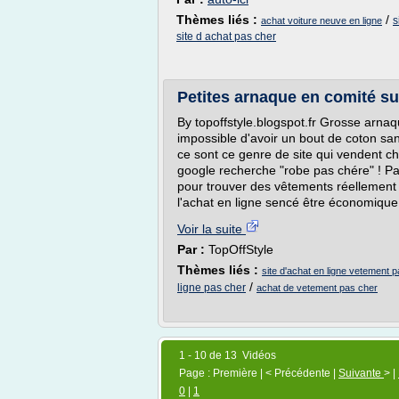
Thèmes liés :
/
s
achat voiture neuve en ligne
site d achat pas cher
Petites arnaque en comité sur
By topoffstyle.blogspot.fr Grosse arnaque
impossible d'avoir un bout de coton sans
ce sont ce genre de site qui vendent ch
google recherche "robe pas chére" ! P
pour trouver des vêtements réellement p
l'achat en ligne sencé être économique
Voir la suite
Par :
TopOffStyle
Thèmes liés :
site d'achat en ligne vetement 
/
ligne pas cher
achat de vetement pas cher
1 - 10 de 13 Vidéos
Page : Première | < Précédente |
Suivante
> |
0
|
1