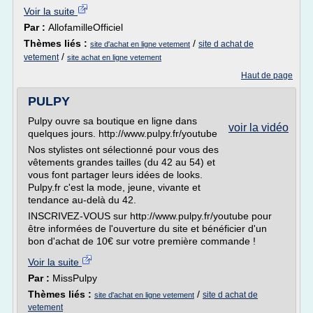
Voir la suite
Par :
AllofamilleOfficiel
Thèmes liés :
/
site d achat de
site d'achat en ligne vetement
/
vetement
site achat en ligne vetement
Haut de page
PULPY
Pulpy ouvre sa boutique en ligne dans
voir la vidéo
quelques jours. http://www.pulpy.fr/youtube
Nos stylistes ont sélectionné pour vous des
vêtements grandes tailles (du 42 au 54) et
vous font partager leurs idées de looks.
Pulpy.fr c'est la mode, jeune, vivante et
tendance au-delà du 42.
INSCRIVEZ-VOUS sur http://www.pulpy.fr/youtube pour
être informées de l'ouverture du site et bénéficier d'un
bon d'achat de 10€ sur votre première commande !
Voir la suite
Par :
MissPulpy
Thèmes liés :
/
site d achat de
site d'achat en ligne vetement
vetement