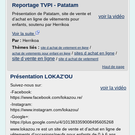
Reportage TVPI - Patatam
Présentation de Patatam, site de vente et
voir la vidéo
d’achat en ligne de vêtements pour
enfants, soutenu par Herrikoa
Voir la suite
Par :
Herrikoa
Thèmes liés :
/
site d achat de vetement en ligne
/
sites d achat en ligne
/
achat de vetements pour enfant en ligne
site d vente en ligne
/
site d achat de vetement
Haut de page
Présentation LOKAZ'OU
Suivez-nous sur:
voir la vidéo
-Facebook:
https://www.facebook.com/lokazou.re/
-Instagram:
https://www.instagram.com/lokazou/
-Google+:
https://plus.google.com/u/4/101383359008495605268
www.lokazou.re est un site de vente et d’achat en ligne de
vêtements d’occasions/neufs pour enfants de 0 à 6 ans.