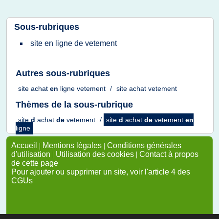
Sous-rubriques
site
en
ligne
de
vetement
Autres sous-rubriques
site achat
en
ligne vetement
/
site achat vetement
Thèmes de la sous-rubrique
site
d
achat
de
vetement
/
site
d
achat
de
vetement
en
ligne
Accueil
|
Mentions légales
|
Conditions générales
d'utilisation
|
Utilisation des cookies
|
Contact à propos
de cette page
Pour ajouter ou supprimer un site, voir l'article 4 des
CGUs