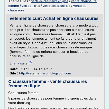
Thèmes liés :
/
vente chaussure
vente de chaussure en gros
femme
/
/
/
vente de
vente en gros
vente chaussure cuir
chaussure
vetements cuir: Achat en ligne chaussures
Vente en ligne de chaussure, chaussure a la mode a tout
petit prix. Les chaussures pas cher sont sur chaussure-
en-ligne.com. Chaussures femme JustFab Ce n.est pas
un secret, les femmes aiment se faire dorloter et aiment
avoir du style. Chez JustFabulous nous associons les
avantages d.avoir. Toutes vos chaussures de marque
(homme, femme ou enfant) sont sur la boutique de
chaussure en ligne de...
Lire la suite
Date:
2017-02-14 17:12:17
Site :
http://vetementscuir.blogspot.com
Chaussure femme - vente chaussures
femme en ligne
Chaussures femme
5 paires de chaussures pour femme indispensables dans
votre dressing
Des baskets compensées, aux derbies, en passant par les