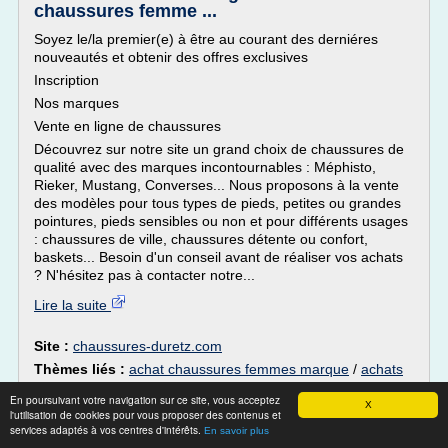
chaussures femme ...
Soyez le/la premier(e) à être au courant des derniéres
nouveautés et obtenir des offres exclusives
Inscription
Nos marques
Vente en ligne de chaussures
Découvrez sur notre site un grand choix de chaussures de
qualité avec des marques incontournables : Méphisto,
Rieker, Mustang, Converses... Nous proposons à la vente
des modèles pour tous types de pieds, petites ou grandes
pointures, pieds sensibles ou non et pour différents usages
: chaussures de ville, chaussures détente ou confort,
baskets... Besoin d'un conseil avant de réaliser vos achats
? N'hésitez pas à contacter notre...
Lire la suite
Site :
chaussures-duretz.com
Thèmes liés :
achat chaussures femmes marque
/
achats
chaussures femmes en ligne
/
chaussure femme vente
En poursuivant votre navigation sur ce site, vous acceptez
ligne
/
site de vente en ligne de chaussures homme
/
vente
X
l'utilisation de cookies pour vous proposer des contenus et
en ligne de chaussure d enfant
services adaptés à vos centres d'intérêts.
En savoir plus