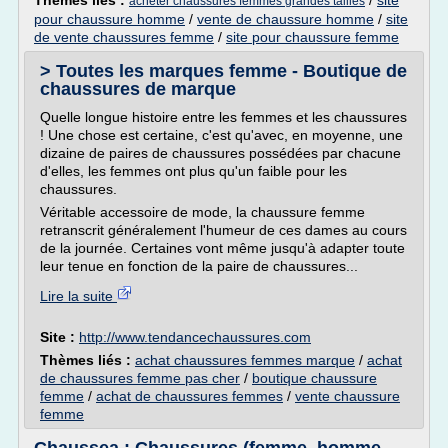
Thèmes liés :
/
site
acheter chaussures femmes grandes tailles
pour chaussure homme
/
vente de chaussure homme
/
site
de vente chaussures femme
/
site pour chaussure femme
> Toutes les marques femme - Boutique de
chaussures de marque
Quelle longue histoire entre les femmes et les chaussures
! Une chose est certaine, c'est qu'avec, en moyenne, une
dizaine de paires de chaussures possédées par chacune
d'elles, les femmes ont plus qu'un faible pour les
chaussures.
Véritable accessoire de mode, la chaussure femme
retranscrit généralement l'humeur de ces dames au cours
de la journée. Certaines vont même jusqu'à adapter toute
leur tenue en fonction de la paire de chaussures...
Lire la suite
Site :
http://www.tendancechaussures.com
Thèmes liés :
achat chaussures femmes marque
/
achat
de chaussures femme pas cher
/
boutique chaussure
femme
/
achat de chaussures femmes
/
vente chaussure
femme