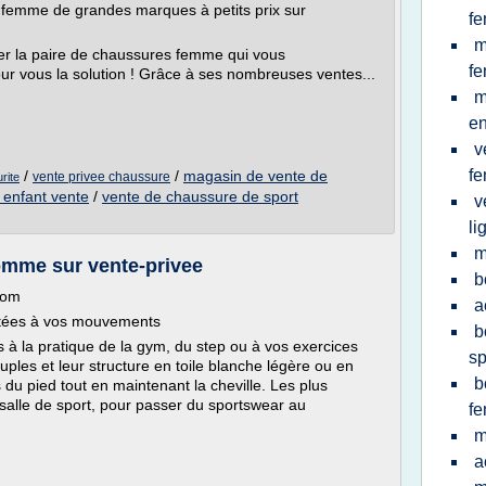
 femme de grandes marques à petits prix sur
f
m
ver la paire de chaussures femme qui vous
f
 vous la solution ! Grâce à ses nombreuses ventes...
m
en
v
f
/
/
magasin de vente de
vente privee chaussure
rite
enfant vente
/
vente de chaussure de sport
v
li
m
omme sur vente-privee
b
com
a
ptées à vos mouvements
b
 à la pratique de la gym, du step ou à vos exercices
sp
ples et leur structure en toile blanche légère ou en
b
s du pied tout en maintenant la cheville. Les plus
salle de sport, pour passer du sportswear au
f
m
a