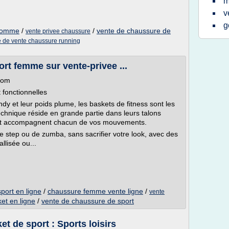
m
v
g
 homme
/
/
vente de chaussure de
vente privee chaussure
e de vente chaussure running
rt femme sur vente-privee ...
.com
 fonctionnelles
dy et leur poids plume, les baskets de fitness sont les
technique réside en grande partie dans leurs talons
 et accompagnent chacun de vos mouvements.
 step ou de zumba, sans sacrifier votre look, avec des
llisée ou...
port en ligne
/
chaussure femme vente ligne
/
vente
et en ligne
/
vente de chaussure de sport
et de sport : Sports loisirs