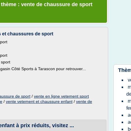
e thème : vente de chaussure de sport
s et chaussures de sport
port
port
 sport
gasin Côté Sports à Tarascon pour retrouver...
Thèm
v
m
de
aussure de sport
/
vente en ligne vetement sport
m
ne
/
vente vetement et chaussure enfant
/
vente de
f
a
a
fant à prix réduits, visitez ...
b