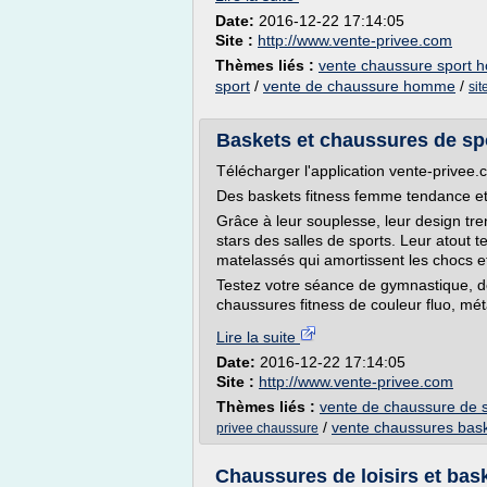
Date:
2016-12-22 17:14:05
Site :
http://www.vente-privee.com
Thèmes liés :
vente chaussure sport
sport
/
vente de chaussure homme
/
sit
Baskets et chaussures de spo
Télécharger l'application vente-privee
Des baskets fitness femme tendance et
Grâce à leur souplesse, leur design tren
stars des salles de sports. Leur atout 
matelassés qui amortissent les chocs
Testez votre séance de gymnastique, de
chaussures fitness de couleur fluo, méta
Lire la suite
Date:
2016-12-22 17:14:05
Site :
http://www.vente-privee.com
Thèmes liés :
vente de chaussure de s
/
vente chaussures bask
privee chaussure
Chaussures de loisirs et bask