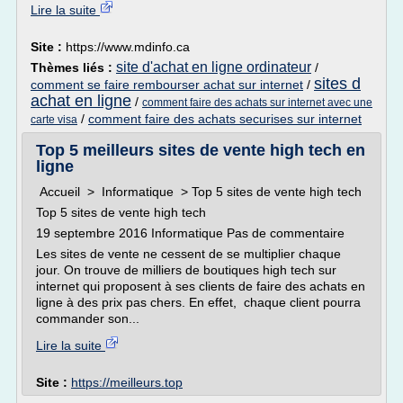
Lire la suite
Site :
https://www.mdinfo.ca
site d'achat en ligne ordinateur
Thèmes liés :
/
sites d
comment se faire rembourser achat sur internet
/
achat en ligne
/
comment faire des achats sur internet avec une
/
comment faire des achats securises sur internet
carte visa
Top 5 meilleurs sites de vente high tech en
ligne
Accueil > Informatique > Top 5 sites de vente high tech
Top 5 sites de vente high tech
19 septembre 2016 Informatique Pas de commentaire
Les sites de vente ne cessent de se multiplier chaque
jour. On trouve de milliers de boutiques high tech sur
internet qui proposent à ses clients de faire des achats en
ligne à des prix pas chers. En effet, chaque client pourra
commander son...
Lire la suite
Site :
https://meilleurs.top