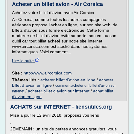
Acheter un billet avion - Air Corsica
Achetez votre billet d'avion avec Air Corsica
Air Corsica, comme toutes les autres compagnies
aériennes propose l'achat en ligne, sur son site web, de
billets d'avion sous forme électronique. Cette forme
moderne de billet d'avion évite sa perte, son vol ou son
oubli car tout billet acheté sur notre site Internet
www.aircorsica.com est stocké dans nos systèmes
informatiques. Voici comment...
Lire la suite
Site :
http://www.aircorsica.com
Thèmes liés :
acheter billet d'avion en ligne
/
acheter
billet d avion en ligne
/
comment acheter un billet d'avion sur
/
acheter billet d'avion sur internet
/
achat billet
internet
d'avion en ligne
ACHATS sur INTERNET - liensutiles.org
Mise à jour le 12 avril 2018, proposez vos liens
.
2EMEMAIN : un site de petites annonces gratuites, vous