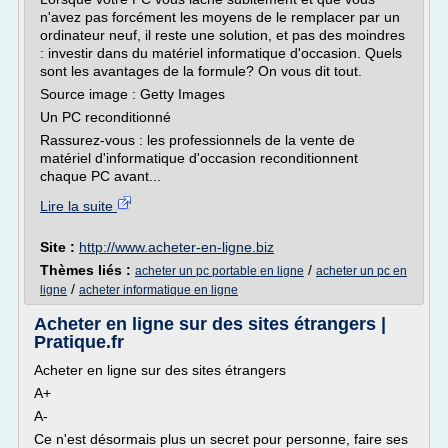
n'avez pas forcément les moyens de le remplacer par un
ordinateur neuf, il reste une solution, et pas des moindres
: investir dans du matériel informatique d'occasion. Quels
sont les avantages de la formule? On vous dit tout.
Source image : Getty Images
Un PC reconditionné
Rassurez-vous : les professionnels de la vente de
matériel d'informatique d'occasion reconditionnent
chaque PC avant...
Lire la suite
Site :
http://www.acheter-en-ligne.biz
Thèmes liés :
/
acheter un pc portable en ligne
acheter un pc en
/
ligne
acheter informatique en ligne
Acheter en ligne sur des sites étrangers |
Pratique.fr
Acheter en ligne sur des sites étrangers
A+
A-
Ce n'est désormais plus un secret pour personne, faire ses