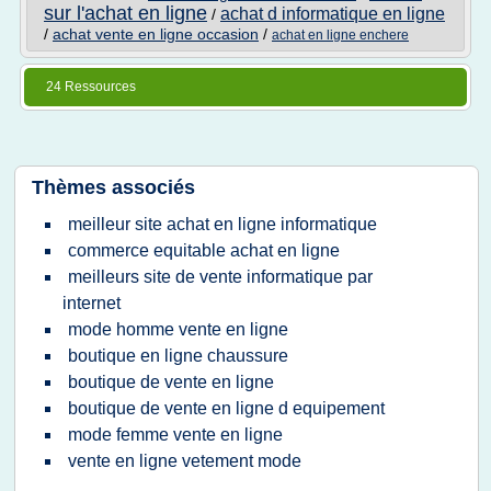
sur l'achat en ligne
achat d informatique en ligne
/
/
achat vente en ligne occasion
/
achat en ligne enchere
24 Ressources
Thèmes associés
meilleur site achat en ligne informatique
commerce equitable achat en ligne
meilleurs site de vente informatique par
internet
mode homme vente en ligne
boutique en ligne chaussure
boutique de vente en ligne
boutique de vente en ligne d equipement
mode femme vente en ligne
vente en ligne vetement mode