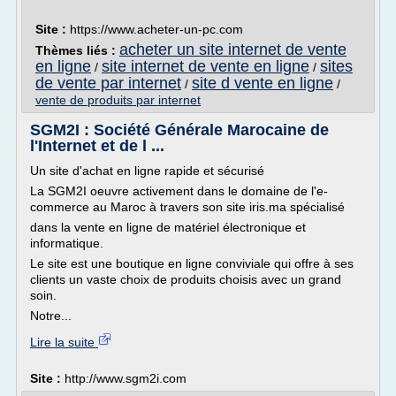
Site :
https://www.acheter-un-pc.com
acheter un site internet de vente
Thèmes liés :
en ligne
site internet de vente en ligne
sites
/
/
de vente par internet
site d vente en ligne
/
/
vente de produits par internet
SGM2I : Société Générale Marocaine de
l'Internet et de l ...
Un site d'achat en ligne rapide et sécurisé
La SGM2I oeuvre activement dans le domaine de l'e-
commerce au Maroc à travers son site iris.ma spécialisé
dans la vente en ligne de matériel électronique et
informatique.
Le site est une boutique en ligne conviviale qui offre à ses
clients un vaste choix de produits choisis avec un grand
soin.
Notre...
Lire la suite
Site :
http://www.sgm2i.com