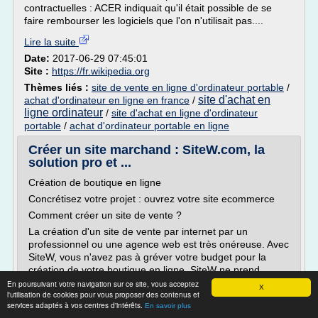
contractuelles : ACER indiquait qu'il était possible de se
faire rembourser les logiciels que l'on n'utilisait pas....
Lire la suite
Date:
2017-06-29 07:45:01
Site :
https://fr.wikipedia.org
Thèmes liés :
site de vente en ligne d'ordinateur portable
/
site d'achat en
achat d'ordinateur en ligne en france
/
ligne ordinateur
/
site d'achat en ligne d'ordinateur
portable
/
achat d'ordinateur portable en ligne
Créer un site marchand : SiteW.com, la
solution pro et ...
Création de boutique en ligne
Concrétisez votre projet : ouvrez votre site ecommerce
Comment créer un site de vente ?
La création d'un site de vente par internet par un
professionnel ou une agence web est très onéreuse. Avec
SiteW, vous n'avez pas à gréver votre budget pour la
création de votre boutique en ligne, SiteW ne prend
aucune commission sur vos ventes. Le processus d'achat
En poursuivant votre navigation sur ce site, vous acceptez
X
l'utilisation de cookies pour vous proposer des contenus et
est...
services adaptés à vos centres d'intérêts.
En savoir plus
Lire la suite