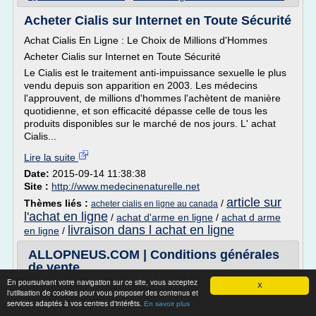
Acheter Cialis sur Internet en Toute Sécurité
Achat Cialis En Ligne : Le Choix de Millions d'Hommes
Acheter Cialis sur Internet en Toute Sécurité
Le Cialis est le traitement anti-impuissance sexuelle le plus
vendu depuis son apparition en 2003. Les médecins
l'approuvent, de millions d'hommes l'achètent de manière
quotidienne, et son efficacité dépasse celle de tous les
produits disponibles sur le marché de nos jours. L' achat
Cialis...
Lire la suite
Date:
2015-09-14 11:38:38
Site :
http://www.medecinenaturelle.net
article sur
Thèmes liés :
/
acheter cialis en ligne au canada
l'achat en ligne
/
achat d'arme en ligne
/
achat d arme
livraison dans l achat en ligne
en ligne
/
ALLOPNEUS.COM | Conditions générales
de vente
En poursuivant votre navigation sur ce site, vous acceptez
IMPORTANT - NOTE A L'UTILISATEUR :
X
l'utilisation de cookies pour vous proposer des contenus et
services adaptés à vos centres d'intérêts.
VEUILLEZ LIRE ATTENTIVEMENT CES CONDITIONS
En savoir plus