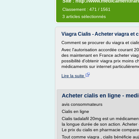
Site : http://www.medicamentfran
Classement : 471 / 1561
3 articles sélectionnés
Viagra Cialis - Acheter viagra et ci
Comment se procurer du viagra et cial
Avec l'autorisation accordée courant 20
des maintenant en France acheter viagra
possibilité d'obtenir viagra prix moins c
médicaments sur internet particulièreme
Lire la suite
Acheter cialis en ligne - me
avis consommateurs
Cialis en ligne
Cialis tadalafil 20mg est un médicament 
la longue durée de son action. Acheter 
Le prix du cialis en pharmacie comparer 
Tout comme viagra , cialis bénéficie auj