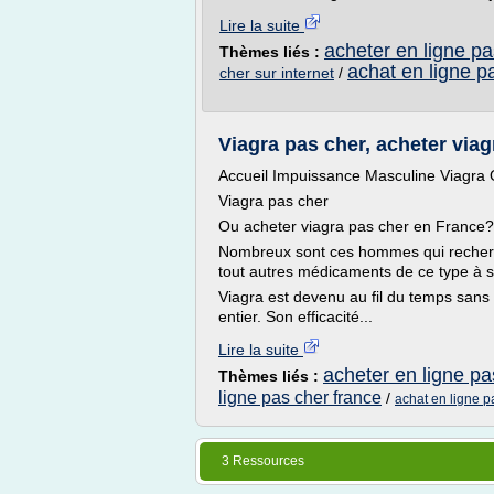
Lire la suite
acheter en ligne pa
Thèmes liés :
achat en ligne p
cher sur internet
/
Viagra pas cher, acheter via
Accueil Impuissance Masculine Viagra O
Viagra pas cher
Ou acheter viagra pas cher en France?
Nombreux sont ces hommes qui recherc
tout autres médicaments de ce type à sa
Viagra est devenu au fil du temps san
entier. Son efficacité...
Lire la suite
acheter en ligne pa
Thèmes liés :
ligne pas cher france
/
achat en ligne p
3 Ressources