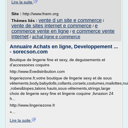
Lire la suite
Site :
http://www.fnem.org
vente d un site e commerce
Thèmes liés :
/
vente de sites internet e commerce
e
/
commerce vente en ligne
e commerce vente
/
internet
achat ligne e commerce
/
Annuaire Achats en ligne, Developpement ...
- sorecson.com
Boutique de lingerie fine et sexy, de deguisements et
d'accessoires coquins
http://www.Evedistribution.com
lingeriezone.fr,votre boutique de lingerie sexy et de sous
vêtements,body,babydolls,collants,corsets,costumes,mailottes,nu
,robes&topes,talons hauts,sous-vêtements,strings,large
choix de lingerie sexy fine et lingerie coquine ,livrasion 24
h...
http://www.lingeriezone.fr
»...
Lire la suite