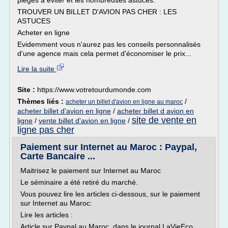
pièges à éviter et les nombreuses astuces.
TROUVER UN BILLET D'AVION PAS CHER : LES
ASTUCES
Acheter en ligne
Evidemment vous n'aurez pas les conseils personnalisés
d'une agence mais cela permet d'économiser le prix...
Lire la suite
Site :
https://www.votretourdumonde.com
Thèmes liés :
/
acheter un billet d'avion en ligne au maroc
acheter billet d'avion en ligne
/
acheter billet d avion en
site de vente en
ligne
/
vente billet d'avion en ligne
/
ligne pas cher
Paiement sur Internet au Maroc : Paypal,
Carte Bancaire ...
Maitrisez le paiement sur Internet au Maroc
Le séminaire a été retiré du marché.
Vous pouvez lire les articles ci-dessous, sur le paiement
sur Internet au Maroc:
Lire les articles :
Article sur Paypal au Maroc, dans le journal LaVieEco