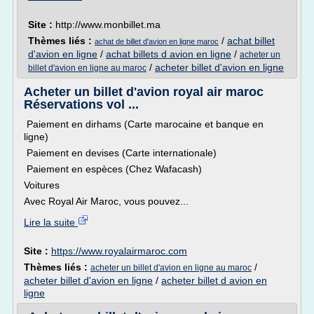
Site :
http://www.monbillet.ma
Thèmes liés :
/
achat billet
achat de billet d'avion en ligne maroc
d'avion en ligne
/
achat billets d avion en ligne
/
acheter un
/
acheter billet d'avion en ligne
billet d'avion en ligne au maroc
Acheter un billet d'avion royal air maroc
Réservations vol ...
Paiement en dirhams (Carte marocaine et banque en
ligne)
Paiement en devises (Carte internationale)
Paiement en espèces (Chez Wafacash)
Voitures
Avec Royal Air Maroc, vous pouvez...
Lire la suite
Site :
https://www.royalairmaroc.com
Thèmes liés :
/
acheter un billet d'avion en ligne au maroc
acheter billet d'avion en ligne
/
acheter billet d avion en
ligne