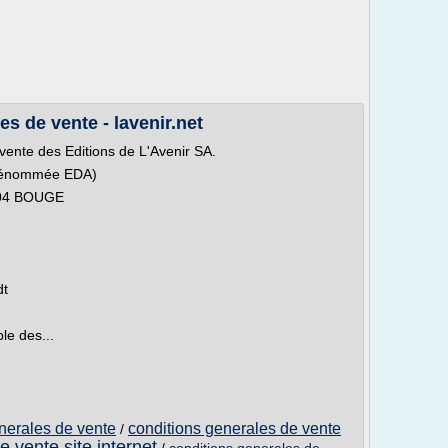
es de vente - lavenir.net
 vente des Editions de L'Avenir SA.
s dénommée EDA)
5004 BOUGE
dt
le des...
enerales de vente
conditions generales de vente
/
e vente site internet