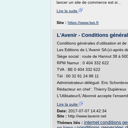
lancer un site de commerce est si...
Lire la suite
Site :
https://www.lws.fr
L'Avenir - Conditions général
Conditions générales d'utilisation et de
Les Editions de L'Avenir SA (ci-aprè
Siège social : route de Hannut 38 à 
RPM Namur : 0 404 332 622
TVA : BE 0 404 332 622
Tél : 00 32 81 24 88 11
Administrateur-délégué: Eric Schonbro
Rédacteur en chef : Thierry Dupièreux
L'Utilisateur/L'Abonné accepte l'ensemb
Lire la suite
Date:
2017-07-07 14:42:34
Site :
http://www.lavenir.net
internet conditions g
Thèmes liés :
conditions generales d
en ligne