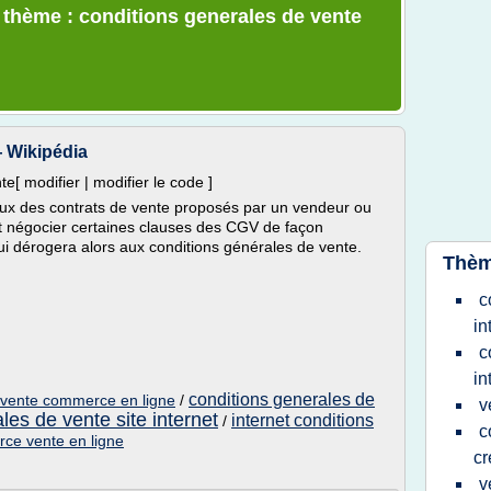
e thème : conditions generales de vente
 Wikipédia
e[ modifier | modifier le code ]
ux des contrats de vente proposés par un vendeur ou
eut négocier certaines clauses des CGV de façon
ui dérogera alors aux conditions générales de vente.
Thèm
c
in
c
in
conditions generales de
 vente commerce en ligne
/
v
les de vente site internet
internet conditions
/
c
ce vente en ligne
cr
v