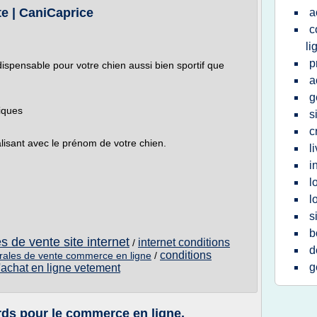
e | CaniCaprice
a
c
li
p
ispensable pour votre chien aussi bien sportif que
a
g
tiques
s
c
isant avec le prénom de votre chien.
l
i
l
l
s
b
s de vente site internet
internet conditions
/
d
conditions
rales de vente commerce en ligne
/
g
d'achat en ligne vetement
rds pour le commerce en ligne.