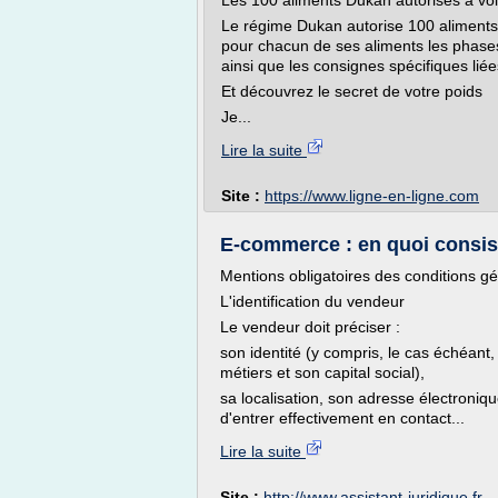
Les 100 aliments Dukan autorisés à vo
Le régime Dukan autorise 100 aliments
pour chacun de ses aliments les phases o
ainsi que les consignes spécifiques liée
Et découvrez le secret de votre poids
Je...
Lire la suite
Site :
https://www.ligne-en-ligne.com
E-commerce : en quoi consist
Mentions obligatoires des conditions gé
L'identification du vendeur
Le vendeur doit préciser :
son identité (y compris, le cas échéant
métiers et son capital social),
sa localisation, son adresse électroni
d'entrer effectivement en contact...
Lire la suite
Site :
http://www.assistant-juridique.fr