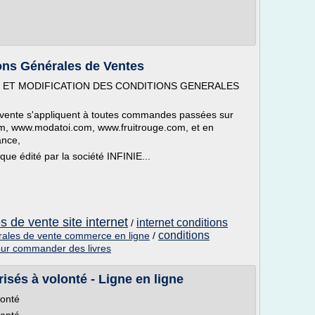
ons Générales de Ventes
ON ET MODIFICATION DES CONDITIONS GENERALES
 vente s'appliquent à toutes commandes passées sur
com, www.modatoi.com, www.fruitrouge.com, et en
ance,
ue édité par la société INFINIE...
s de vente site internet
internet conditions
/
conditions
rales de vente commerce en ligne
/
our commander des livres
isés à volonté - Ligne en ligne
lonté