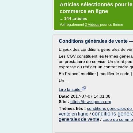
Articles sélectionnés pour l
commerce en ligne
144 articles
→
Voir également
2 Vidéos
pour ce thème
Conditions générales de vente —
Enjeux des conditions générales de vent
Les CGV constituent les termes généra
un prestataire de service. Un client p
expresse ou rédiger un contrat cadre q
En France[ modifier | modifier le code ]
Un...
Lire la suite
Date:
2017-07-07 14:01:08
Site :
https://fr.wikipedia.org
Thèmes liés :
conditions generales de
conditions genera
vente en ligne
/
generales de vente
/
code du commer