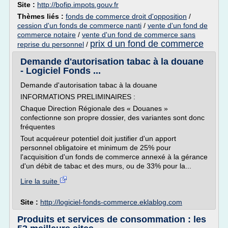
Site :
http://bofip.impots.gouv.fr
Thèmes liés :
fonds de commerce droit d'opposition
/
cession d'un fonds de commerce nanti
/
vente d'un fond de
commerce notaire
/
vente d'un fond de commerce sans
prix d un fond de commerce
reprise du personnel
/
Demande d'autorisation tabac à la douane
- Logiciel Fonds ...
Demande d'autorisation tabac à la douane
INFORMATIONS PRELIMINAIRES :
Chaque Direction Régionale des « Douanes »
confectionne son propre dossier, des variantes sont donc
fréquentes
Tout acquéreur potentiel doit justifier d'un apport
personnel obligatoire et minimum de 25% pour
l'acquisition d'un fonds de commerce annexé à la gérance
d'un débit de tabac et des murs, ou de 33% pour la...
Lire la suite
Site :
http://logiciel-fonds-commerce.eklablog.com
Produits et services de consommation : les