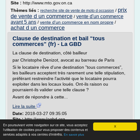
Site :
http://www.mto.gov.on.ca
prix
Thèmes liés :
/
recherche site de vente de moto d occasion
de vente d un commerce
vente d'un commerce
/
avant 5 ans
/
vente d'un commerce en nom propre
/
achat d un commerce
Clause de destination et bail "tous
commerces" (fr) - La GBD
La clause de destination, côté bailleur
par Christophe Denizot, avocat au barreau de Paris
Si le locataire rêve d'une destination "tous commerces",
les bailleurs acceptent très rarement une telle stipulation,
préférant restreindre l'activité que le locataire pourra
exploiter dans les locaux loués. Ont-ils raison ou
pourraient-ils valider une telle clause ?
Avant de répondre à cette...
Lire la suite
Date:
2018-03-27 09:35:05
Site :
http://www.lagbd.org
En poursuivant votre navigation sur ce site, vous acceptez
X
Restaurants à vendre - 06 - Alpes-Maritimes
l'utilisation de cookies pour vous proposer des contenus et
services adaptés à vos centres d'intérêts.
En savoir plus
05/07/2017 Vente restaurant - 06 Alpes-Maritimes