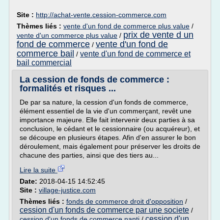
Site :
http://achat-vente.cession-commerce.com
Thèmes liés :
vente d'un fond de commerce plus value
/
prix de vente d un
vente d'un commerce plus value
/
fond de commerce
vente d'un fond de
/
commerce bail
vente d'un fond de commerce et
/
bail commercial
La cession de fonds de commerce :
formalités et risques ...
De par sa nature, la cession d'un fonds de commerce,
élément essentiel de la vie d'un commerçant, revêt une
importance majeure. Elle fait intervenir deux parties à sa
conclusion, le cédant et le cessionnaire (ou acquéreur), et
se découpe en plusieurs étapes. Afin d'en assurer le bon
déroulement, mais également pour préserver les droits de
chacune des parties, ainsi que des tiers au...
Lire la suite
Date:
2018-04-15 14:52:45
Site :
village-justice.com
Thèmes liés :
fonds de commerce droit d'opposition
/
cession d'un fonds de commerce par une societe
/
cession d'un
cession d'un fonds de commerce nanti
/