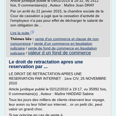
Article juridique publié le 09/02/2015 à 18:32, vu 2512
fois, 0 commentaire(s) , Auteur : Maître Joan DRAY
Par un arrêt du 21 janvier 2015, la chambre sociale de la
Cour de cassation a jugé que la cessation d'activité de
l'employeur n'a pas pour effet de décharger le salarié de
son obligation de...
Lire la suite
Thèmes liés :
vente d'un commerce et clause de non
concurrence
/
vente d'un commerce en liquidation
judiciaire
/
vente de fond de commerce en liquidation
valeur d un fond de commerce
judiciaire
/
Le droit de retractation apres une
reservation par ...
LE DROIT DE RETRACTATION APRES UNE
RESERVATION PAR INTERNET : 1ère CIV, 25 NOVEMBRE
2010
Article juridique publié le 02/12/2010 à 19:17, vu 35992 fois,
0 commentaire(s) , Auteur : Maître HADDAD Sabine
Tous les jours des milliers de clients réservent leur voyage,
leur avion ou leur hôtel sur internet... or un petit clic, peut
valoir un grand choc.
Si par principe en cas de vente à...