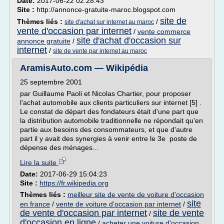
Date:
2017-06-22 02:28:43
Site :
http://annonce-gratuite-maroc.blogspot.com
site de
Thèmes liés :
/
site d'achat sur internet au maroc
vente d'occasion par internet
/
vente commerce
site d'achat d'occasion sur
annonce gratuite
/
internet
/
site de vente par internet au maroc
AramisAuto.com — Wikipédia
25 septembre 2001
par Guillaume Paoli et Nicolas Chartier, pour proposer
l'achat automobile aux clients particuliers sur internet [5] .
Le constat de départ des fondateurs était d'une part que
la distribution automobile traditionnelle ne répondait qu'en
partie aux besoins des consommateurs, et que d'autre
part il y avait des synergies à venir entre le 3e poste de
dépense des ménages...
Lire la suite
Date:
2017-06-29 15:04:23
Site :
https://fr.wikipedia.org
Thèmes liés :
meilleur site de vente de voiture d'occasion
site
en france
/
vente de voiture d'occasion par internet
/
de vente d'occasion par internet
site de vente
/
d'occasion en ligne
/
acheter une voiture d'occasion