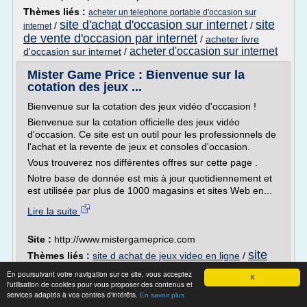
Thèmes liés :
acheter un telephone portable d'occasion sur
site d'achat d'occasion sur internet
site
/
/
internet
de vente d'occasion par internet
/
acheter livre
acheter d'occasion sur internet
d'occasion sur internet
/
Mister Game Price : Bienvenue sur la
cotation des jeux ...
Bienvenue sur la cotation des jeux vidéo d'occasion !
Bienvenue sur la cotation officielle des jeux vidéo
d'occasion. Ce site est un outil pour les professionnels de
l'achat et la revente de jeux et consoles d'occasion.
Vous trouverez nos différentes offres sur cette page .
Notre base de donnée est mis à jour quotidiennement et
est utilisée par plus de 1000 magasins et sites Web en...
Lire la suite
Site :
http://www.mistergameprice.com
site
Thèmes liés :
site d achat de jeux video en ligne
/
d'achat d'occasion sur internet
/
site achat jeux video
En poursuivant votre navigation sur ce site, vous acceptez
X
/
/
en ligne
achat jeux video en ligne telechargement
achat de jeux
l'utilisation de cookies pour vous proposer des contenus et
services adaptés à vos centres d'intérêts.
video en ligne
En savoir plus