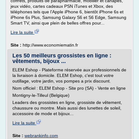
coffrets, produits de parapharmacie, mobilier et canapés,
jeux vidéo, cartes cadeaux PSN iTunes et Xbox, des
téléphones tels que l'Apple iPhone 6, bientôt iPhone 6s et
iPhone 6s Plus, Samsung Galaxy S6 et S6 Edge, Samsung
Smart TV, ainsi que plein de belles offres pour...
Lire la suite
Site :
http://www.economiematin.fr
Les 50 meilleurs grossistes en ligne :
vêtements, bijoux ...
ELEM Eshop - Plateforme réservée aux professionnels de
la livraison à domicile. ELEM Eshop, c'est tout votre
outillage, votre jardin, vos pompes a prix discount.
Nom officiel : ELEM Eshop - Site pro (SA) - Vente en ligne
Montigny-le-Tilleul (Belgique)
Leaders des grossistes en ligne, grossiste de vêtement,
chaussure ou montre. Mais aussi des lunettes de soleil,
accessoire de mode et bijoux...
Lire la suite
Site :
webrankinfo.com