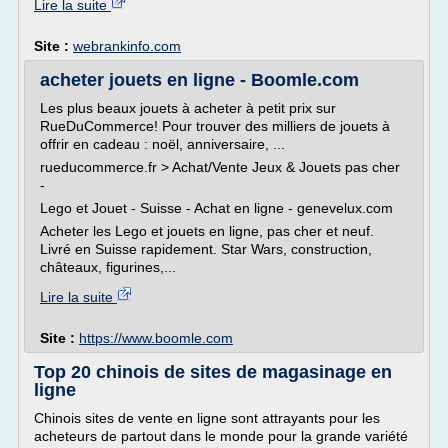
Lire la suite
Site :
webrankinfo.com
acheter jouets en ligne - Boomle.com
Les plus beaux jouets à acheter à petit prix sur
RueDuCommerce! Pour trouver des milliers de jouets à
offrir en cadeau : noël, anniversaire, ...
rueducommerce.fr > Achat/Vente Jeux & Jouets pas cher
-
Lego et Jouet - Suisse - Achat en ligne - genevelux.com
Acheter les Lego et jouets en ligne, pas cher et neuf.
Livré en Suisse rapidement. Star Wars, construction,
châteaux, figurines,...
Lire la suite
Site :
https://www.boomle.com
Top 20 chinois de sites de magasinage en
ligne
Chinois sites de vente en ligne sont attrayants pour les
acheteurs de partout dans le monde pour la grande variété