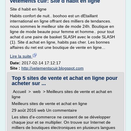
vetements cuir: Site d habit en ligne
Site d habit en ligne
Habits confort de nuit.. boohoo est un dEtaillant
international en ligne offrant des milliers de tendances.
nous sommes le meilleur site de mode 24h. Boutique en
ligne de mode beaute pour femme et homme.. pour tout
achat d.une paire de basket SLASH avec le code SLASH
(1). Site d.achat en ligne, habits pas cher. Les bonnes
affaires du net est une boutique de vente en ligne...
Lire la suite
Date:
2017-02-14 17:12:17
Site :
http://vetementscuir.blogspot.com
Top 5 sites de vente et achat en ligne pour
acheter sur ...
Accueil > web > Meilleurs sites de vente et achat en
ligne
Meilleurs sites de vente et achat en ligne
29 août 2016 web Un commentaire
Les sites d'e-commerce ne cessent de se développer
chaque jour et se multiplier. On trouve sur Internet de
milliers de boutiques électroniques en plusieurs langues