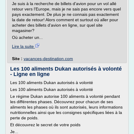
Je suis à la recherche de billets d'avion pour un vol allé
retour vers l'Europe, mais je ne sais pas encore vers quel
pays exactement. De plus je ne connais pas exactement
la date de retour! Alors comment et surtout où aller pour
acheter des billets d'avion en ligne, sur quel site
magasiner?
Où acheter un...
Lire la suite
Site :
vacances-destination.com
Les 100 aliments Dukan autorisés à volonté
- Ligne en ligne
Les 100 aliments Dukan autorisés à volonté
Les 100 aliments Dukan autorisés à volonté
Le régime Dukan autorise 100 aliments à volonté pendant
les différentes phases. Découvrez pour chacun de ses
aliments les phases où ils sont autorisés, leurs informations
nutritionnelles ainsi que les consignes spécifiques liées à la
perte de poids.
Et découvrez le secret de votre poids
Je...