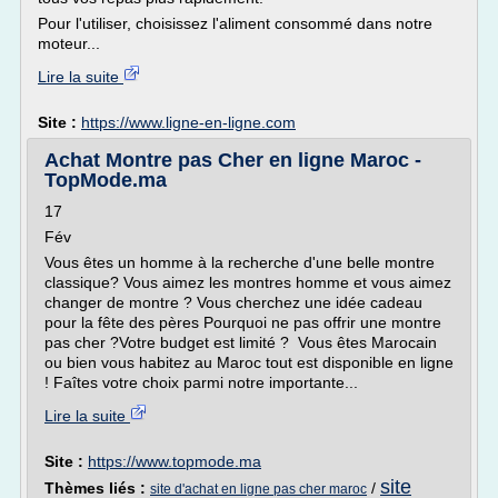
Pour l'utiliser, choisissez l'aliment consommé dans notre
moteur...
Lire la suite
Site :
https://www.ligne-en-ligne.com
Achat Montre pas Cher en ligne Maroc -
TopMode.ma
17
Fév
Vous êtes un homme à la recherche d'une belle montre
classique? Vous aimez les montres homme et vous aimez
changer de montre ? Vous cherchez une idée cadeau
pour la fête des pères Pourquoi ne pas offrir une montre
pas cher ?Votre budget est limité ? Vous êtes Marocain
ou bien vous habitez au Maroc tout est disponible en ligne
! Faîtes votre choix parmi notre importante...
Lire la suite
Site :
https://www.topmode.ma
site
Thèmes liés :
/
site d'achat en ligne pas cher maroc