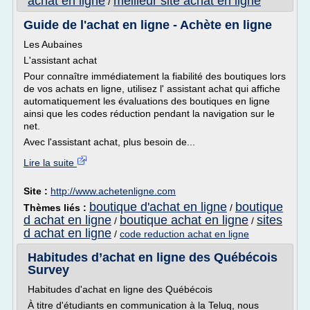
achat en ligne
meilleur site achat en ligne
/
Guide de l'achat en ligne - Achète en ligne
Les Aubaines
L'assistant achat
Pour connaître immédiatement la fiabilité des boutiques lors
de vos achats en ligne, utilisez l' assistant achat qui affiche
automatiquement les évaluations des boutiques en ligne
ainsi que les codes réduction pendant la navigation sur le
net.
Avec l'assistant achat, plus besoin de...
Lire la suite
Site :
http://www.achetenligne.com
boutique d'achat en ligne
boutique
Thèmes liés :
/
d achat en ligne
boutique achat en ligne
sites
/
/
d achat en ligne
/
code reduction achat en ligne
Habitudes d’achat en ligne des Québécois
Survey
Habitudes d'achat en ligne des Québécois
À titre d'étudiants en communication à la Teluq, nous