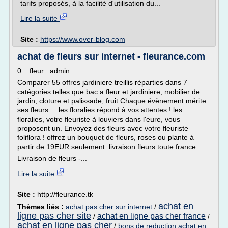
tarifs proposés, à la facilité d'utilisation du...
Lire la suite
Site :
https://www.over-blog.com
achat de fleurs sur internet - fleurance.com
0 fleur admin
Comparer 55 offres jardiniere treillis réparties dans 7
catégories telles que bac a fleur et jardiniere, mobilier de
jardin, cloture et palissade, fruit.Chaque évènement mérite
ses fleurs.....les floralies répond à vos attentes ! les
floralies, votre fleuriste à louviers dans l'eure, vous
proposent un. Envoyez des fleurs avec votre fleuriste
foliflora ! offrez un bouquet de fleurs, roses ou plante à
partir de 19EUR seulement. livraison fleurs toute france..
Livraison de fleurs -...
Lire la suite
Site :
http://fleurance.tk
achat en
Thèmes liés :
achat pas cher sur internet
/
ligne pas cher site
achat en ligne pas cher france
/
/
achat en ligne pas cher
/
bons de reduction achat en