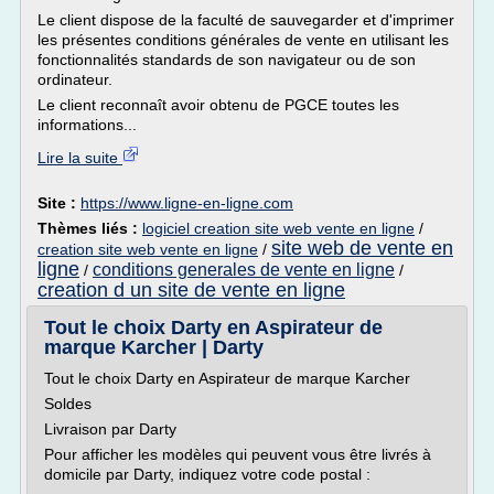
Le client dispose de la faculté de sauvegarder et d'imprimer
les présentes conditions générales de vente en utilisant les
fonctionnalités standards de son navigateur ou de son
ordinateur.
Le client reconnaît avoir obtenu de PGCE toutes les
informations...
Lire la suite
Site :
https://www.ligne-en-ligne.com
Thèmes liés :
logiciel creation site web vente en ligne
/
site web de vente en
creation site web vente en ligne
/
ligne
conditions generales de vente en ligne
/
/
creation d un site de vente en ligne
Tout le choix Darty en Aspirateur de
marque Karcher | Darty
Tout le choix Darty en Aspirateur de marque Karcher
Soldes
Livraison par Darty
Pour afficher les modèles qui peuvent vous être livrés à
domicile par Darty, indiquez votre code postal :