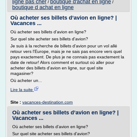
ligne pas cher
boutique d'achat en ligne
/
/
boutique d achat en ligne
Où acheter ses billets d’avion en ligne? |
Vacances ...
Où acheter ses billets d'avion en ligne?
Sur quel site acheter ses billets d'avion?
Je suis à la recherche de billets d'avion pour un vol allé
retour vers l'Europe, mais je ne sais pas encore vers quel
pays exactement. De plus je ne connais pas exactement la
date de retour! Alors comment et surtout où aller pour
acheter des billets d'avion en ligne, sur quel site
magasiner?
Où acheter un...
Lire la suite
Site :
vacances-destination.com
Où acheter ses billets d’avion en ligne? |
Vacances ...
Où acheter ses billets d'avion en ligne?
Sur quel site acheter ses billets d'avion?