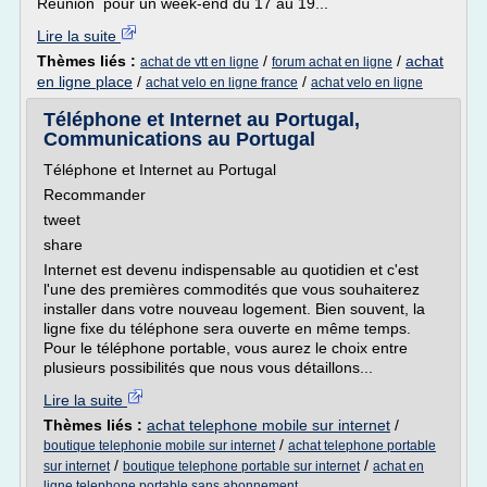
Réunion pour un week-end du 17 au 19...
Lire la suite
Thèmes liés :
/
/
achat
achat de vtt en ligne
forum achat en ligne
en ligne place
/
/
achat velo en ligne france
achat velo en ligne
Téléphone et Internet au Portugal,
Communications au Portugal
Téléphone et Internet au Portugal
Recommander
tweet
share
Internet est devenu indispensable au quotidien et c'est
l'une des premières commodités que vous souhaiterez
installer dans votre nouveau logement. Bien souvent, la
ligne fixe du téléphone sera ouverte en même temps.
Pour le téléphone portable, vous aurez le choix entre
plusieurs possibilités que nous vous détaillons...
Lire la suite
Thèmes liés :
achat telephone mobile sur internet
/
/
boutique telephonie mobile sur internet
achat telephone portable
/
/
sur internet
boutique telephone portable sur internet
achat en
ligne telephone portable sans abonnement