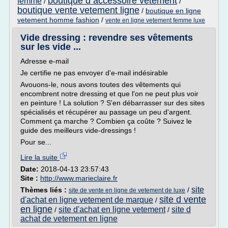
boutique d accessoire vetement
femme
/
/
boutique vente vetement ligne
/
boutique en ligne
vetement homme fashion
/
vente en ligne vetement femme luxe
Vide dressing : revendre ses vêtements
sur les vide ...
Adresse e-mail
Je certifie ne pas envoyer d'e-mail indésirable
Avouons-le, nous avons toutes des vêtements qui
encombrent notre dressing et que l'on ne peut plus voir
en peinture ! La solution ? S'en débarrasser sur des sites
spécialisés et récupérer au passage un peu d'argent.
Comment ça marche ? Combien ça coûte ? Suivez le
guide des meilleurs vide-dressings !
Pour se...
Lire la suite
Date:
2018-04-13 23:57:43
Site :
http://www.marieclaire.fr
site
Thèmes liés :
/
site de vente en ligne de vetement de luxe
site d vente
d'achat en ligne vetement de marque
/
en ligne
site d'achat en ligne vetement
site d
/
/
achat de vetement en ligne