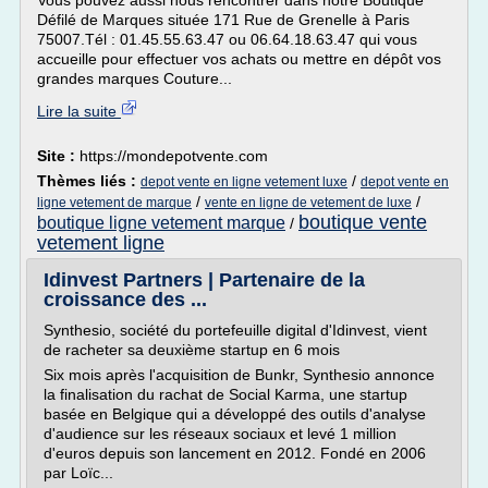
Vous pouvez aussi nous rencontrer dans notre Boutique
Défilé de Marques située 171 Rue de Grenelle à Paris
75007.Tél : 01.45.55.63.47 ou 06.64.18.63.47 qui vous
accueille pour effectuer vos achats ou mettre en dépôt vos
grandes marques Couture...
Lire la suite
Site :
https://mondepotvente.com
Thèmes liés :
/
depot vente en ligne vetement luxe
depot vente en
/
/
ligne vetement de marque
vente en ligne de vetement de luxe
boutique vente
boutique ligne vetement marque
/
vetement ligne
Idinvest Partners | Partenaire de la
croissance des ...
Synthesio, société du portefeuille digital d'Idinvest, vient
de racheter sa deuxième startup en 6 mois
Six mois après l'acquisition de Bunkr, Synthesio annonce
la finalisation du rachat de Social Karma, une startup
basée en Belgique qui a développé des outils d'analyse
d'audience sur les réseaux sociaux et levé 1 million
d'euros depuis son lancement en 2012. Fondé en 2006
par Loïc...