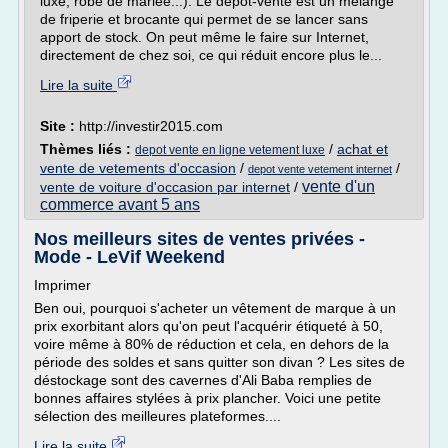
luxe, robe de mariée...). Le dépôt-vente est un mélange
de friperie et brocante qui permet de se lancer sans
apport de stock. On peut même le faire sur Internet,
directement de chez soi, ce qui réduit encore plus le...
Lire la suite
Site :
http://investir2015.com
Thèmes liés :
/
achat et
depot vente en ligne vetement luxe
vente de vetements d'occasion
/
/
depot vente vetement internet
vente d'un
vente de voiture d'occasion par internet
/
commerce avant 5 ans
Nos meilleurs sites de ventes privées -
Mode - LeVif Weekend
Imprimer
Ben oui, pourquoi s'acheter un vêtement de marque à un
prix exorbitant alors qu'on peut l'acquérir étiqueté à 50,
voire même à 80% de réduction et cela, en dehors de la
période des soldes et sans quitter son divan ? Les sites de
déstockage sont des cavernes d'Ali Baba remplies de
bonnes affaires stylées à prix plancher. Voici une petite
sélection des meilleures plateformes....
Lire la suite