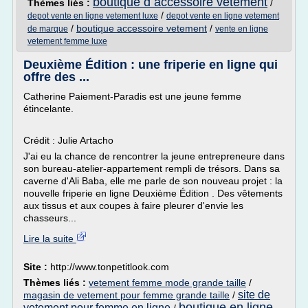
boutique d accessoire vetement
Thèmes liés :
/
/
depot vente en ligne vetement luxe
depot vente en ligne vetement
/
boutique accessoire vetement
/
de marque
vente en ligne
vetement femme luxe
Deuxième Édition : une friperie en ligne qui
offre des ...
Catherine Paiement-Paradis est une jeune femme
étincelante.
Crédit : Julie Artacho
J'ai eu la chance de rencontrer la jeune entrepreneure dans
son bureau-atelier-appartement rempli de trésors. Dans sa
caverne d'Ali Baba, elle me parle de son nouveau projet : la
nouvelle friperie en ligne Deuxième Édition . Des vêtements
aux tissus et aux coupes à faire pleurer d'envie les
chasseurs...
Lire la suite
Site :
http://www.tonpetitlook.com
Thèmes liés :
vetement femme mode grande taille
/
site de
magasin de vetement pour femme grande taille
/
boutique en ligne
vetement pour femme en ligne