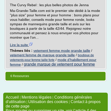
The Curvy Rebel : les plus belles photos de Jenna
Ma-Grande-Taille.com est le premier site dédié à la mode
"plus size" pour femme et pour homme : bons plans pour
vous habiller, conseils mode pour femme ronde, looks
sympas de mannequins grande taille et avis sur les
boutiques à partir de la taille 42/44. Rejoignez notre
communauté et pensez à nous envoyer vos photos pour
montrer que l'on...
Lire la suite
Thèmes liés :
vetement femme mode grande taille
/
vetement femme de marque grande taille
/
boutique de
/
mode d'habillement pour
vetements pour femme taille forte
grande marque de vetement pour femme
femme
/
6 Ressources
Accueil
|
Mentions légales
|
Conditions générales
d'utilisation
|
Utilisation des cookies
|
Contact à propos
de cette page
Pour ajouter ou supprimer un site, voir l'article 4 des