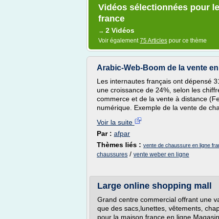
Vidéos sélectionnées pour le
france
2 Vidéos
→
Voir également
75 Articles
pour ce thème
Arabic-Web-Boom de la vente en 
Les internautes français ont dépensé 31
une croissance de 24%, selon les chiffr
commerce et de la vente à distance (Fe
numérique. Exemple de la vente de cha
Voir la suite
Par :
afpar
Thèmes liés :
vente de chaussure en ligne fr
/
chaussures
vente weber en ligne
Large online shopping mall
Grand centre commercial offrant une va
que des sacs,lunettes, vêtements, chap
pour la maison france en ligne.Magasi