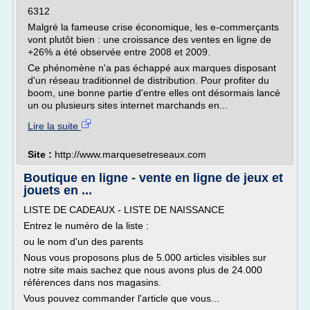
6312
Malgré la fameuse crise économique, les e-commerçants
vont plutôt bien : une croissance des ventes en ligne de
+26% a été observée entre 2008 et 2009.
Ce phénomène n'a pas échappé aux marques disposant
d'un réseau traditionnel de distribution. Pour profiter du
boom, une bonne partie d'entre elles ont désormais lancé
un ou plusieurs sites internet marchands en...
Lire la suite
Site :
http://www.marquesetreseaux.com
Boutique en ligne - vente en ligne de jeux et
jouets en ...
LISTE DE CADEAUX - LISTE DE NAISSANCE
Entrez le numéro de la liste :
ou le nom d'un des parents
Nous vous proposons plus de 5.000 articles visibles sur
notre site mais sachez que nous avons plus de 24.000
références dans nos magasins.
Vous pouvez commander l'article que vous...