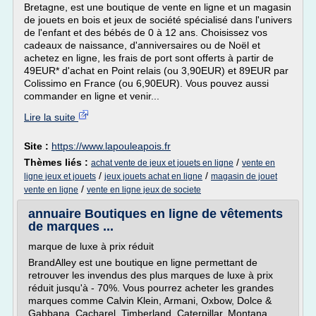
Bretagne, est une boutique de vente en ligne et un magasin
de jouets en bois et jeux de société spécialisé dans l'univers
de l'enfant et des bébés de 0 à 12 ans. Choisissez vos
cadeaux de naissance, d'anniversaires ou de Noël et
achetez en ligne, les frais de port sont offerts à partir de
49EUR* d'achat en Point relais (ou 3,90EUR) et 89EUR par
Colissimo en France (ou 6,90EUR). Vous pouvez aussi
commander en ligne et venir...
Lire la suite
Site :
https://www.lapouleapois.fr
Thèmes liés :
/
achat vente de jeux et jouets en ligne
vente en
/
/
ligne jeux et jouets
jeux jouets achat en ligne
magasin de jouet
/
vente en ligne
vente en ligne jeux de societe
annuaire Boutiques en ligne de vêtements
de marques ...
marque de luxe à prix réduit
BrandAlley est une boutique en ligne permettant de
retrouver les invendus des plus marques de luxe à prix
réduit jusqu'à - 70%. Vous pourrez acheter les grandes
marques comme Calvin Klein, Armani, Oxbow, Dolce &
Gabbana, Cacharel, Timberland, Caterpillar, Montana,