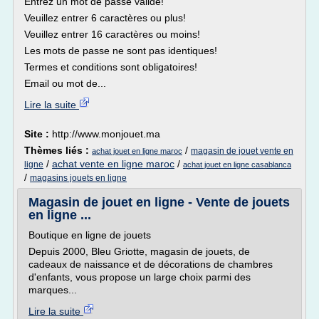
Entrez un mot de passe valide!
Veuillez entrer 6 caractères ou plus!
Veuillez entrer 16 caractères ou moins!
Les mots de passe ne sont pas identiques!
Termes et conditions sont obligatoires!
Email ou mot de...
Lire la suite
Site :
http://www.monjouet.ma
Thèmes liés :
/
magasin de jouet vente en
achat jouet en ligne maroc
/
achat vente en ligne maroc
/
ligne
achat jouet en ligne casablanca
/
magasins jouets en ligne
Magasin de jouet en ligne - Vente de jouets
en ligne ...
Boutique en ligne de jouets
Depuis 2000, Bleu Griotte, magasin de jouets, de
cadeaux de naissance et de décorations de chambres
d'enfants, vous propose un large choix parmi des
marques...
Lire la suite