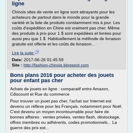
ligne
Chinois sites de vente en ligne sont attrayants pour les
acheteurs de partout dans le monde pour la grande
variété et la liste de produits constamment mis à jour. Les
coûts d'expédition en Chine est vraiment pas cher. Même
des produits à prix pour 1 $ sont expédiées et livrées pour
aussi peu que 1 $. Habituellement la méthode de livraison
gratuite est offerte et les coûts de livraison...
Lire la suite
Date:
2017-06-26 01:45:59
Site :
http://fashion-chinois.blogspot.com
Bons plans 2016 pour acheter des jouets
pour enfant pas cher
Achats de jouets en ligne : comparatif entre Amazon,
Cdiscount et Rue du commerce
Pour trouver un jouet pas cher, l'achat sur Internet est
devenu un réflexe pour les Français, notamment pour Noël.
C'est devenu un moyen incontournable pour faire de
bonnes affaires : ventes privées, ventes flash, déstockage,
offres membres ou adhérents, codes promotionnels... La
guerre des prix est...