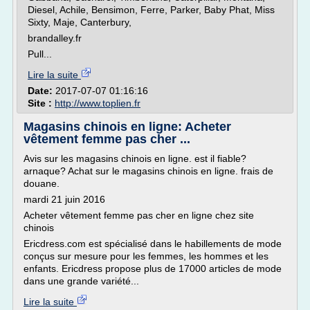
Diesel, Achile, Bensimon, Ferre, Parker, Baby Phat, Miss
Sixty, Maje, Canterbury,
brandalley.fr
Pull...
Lire la suite
Date:
2017-07-07 01:16:16
Site :
http://www.toplien.fr
Magasins chinois en ligne: Acheter
vêtement femme pas cher ...
Avis sur les magasins chinois en ligne. est il fiable?
arnaque? Achat sur le magasins chinois en ligne. frais de
douane.
mardi 21 juin 2016
Acheter vêtement femme pas cher en ligne chez site
chinois
Ericdress.com est spécialisé dans le habillements de mode
conçus sur mesure pour les femmes, les hommes et les
enfants. Ericdress propose plus de 17000 articles de mode
dans une grande variété...
Lire la suite