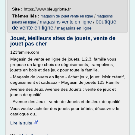
Site :
https://www.bleugriotte.fr
Thèmes liés :
/
magasin de jouet vente en ligne
magasins
boutique
magasins vente en ligne
/
/
jouets en ligne
de vente en ligne
/
magasins en ligne
Jouet, Meilleurs sites de jouets, vente de
jouet pas cher
123famille.com
Magasin de vente en ligne de jouets, 1.2.3. famille vous
propose un large choix de déguisements, trampolines,
jouets en bois et des jeux pour toute la famille.
- Magasin de jouets en ligne - Achat jeux, jouet, loisir créatif,
déguisement et cadeaux - Magasin de jouets 123 Famille
Avenue des Jeux, Avenue des Jouets : vente de jeux et
jouets de qualité.
- Avenue des Jeux : vente de Jouets et de Jeux de qualité.
Vous voulez acheter des jouets pour bébés, découvrez le
catalogue du...
Lire la suite