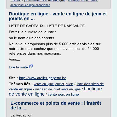
maroc
/
/
/
jouets enfants achat en ligne
achat en ligne maroc
achat jouet en ligne casablanca
Boutique en ligne - vente en ligne de jeux et
jouets en ...
LISTE DE CADEAUX - LISTE DE NAISSANCE
Entrez le numéro de la liste :
ou le nom d'un des parents
Nous vous proposons plus de 5.000 articles visibles sur
notre site mais sachez que nous avons plus de 24.000
références dans nos magasins.
Vous...
Lire la suite
Site :
http://www.atelier-gepetto.be
Thèmes liés :
/
liste des sites de
vente en ligne jeux et jouets
boutique
vente en ligne
/
/
magasin de jouet vente en ligne
de vente en ligne
/
vente jeux en ligne
E-commerce et points de vente : l’intérêt
de la ...
La Rédaction