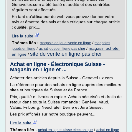
Genevelux.com a été testé et audité et des contrôles
réguliers sont effectués.
En tant qu'utilisateur du web vous pouvez donner votre
avis et émettre des avis et des critiques sur chaque article
: qualité, prix,...
Lire la suite
Thèmes liés :
/
magasin de jouet vente en ligne
magasins
/
/
magasin acheter
jouets en ligne
achat jouet en ligne pas cher
site de vente en ligne pas cher
en ligne
/
Achat en ligne - Électronique Suisse -
Magasin en Ligne et ...
Acheter des articles depuis la Suisse - GeneveLux.com
La référence pour des achats en ligne auprès des meilleurs
sites et boutiques de Suisse et de France.
Prix, qualité et livraison rapide. Achats sécurisés et droits de
retour dans toute la Suisse romande : Genève, Vaud,
Valais, Fribourg, Neuchâtel, Berne et Jura Suisse.
Les prix affichés sur notre boutique peuvent...
Lire la suite
Thèmes liés :
/
achat en ligne suisse electronique
achat en ligne