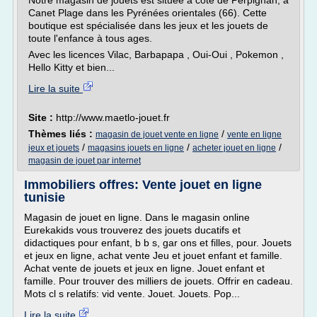
Notre magasin de jouets est située à coté de Perpignan, à
Canet Plage dans les Pyrénées orientales (66). Cette
boutique est spécialisée dans les jeux et les jouets de
toute l'enfance à tous ages.
Avec les licences Vilac, Barbapapa , Oui-Oui , Pokemon ,
Hello Kitty et bien...
Lire la suite
Site :
http://www.maetlo-jouet.fr
Thèmes liés :
/
magasin de jouet vente en ligne
vente en ligne
/
/
/
jeux et jouets
magasins jouets en ligne
acheter jouet en ligne
magasin de jouet par internet
Immobiliers offres: Vente jouet en ligne
tunisie
Magasin de jouet en ligne. Dans le magasin online
Eurekakids vous trouverez des jouets ducatifs et
didactiques pour enfant, b b s, gar ons et filles, pour. Jouets
et jeux en ligne, achat vente Jeu et jouet enfant et famille.
Achat vente de jouets et jeux en ligne. Jouet enfant et
famille. Pour trouver des milliers de jouets. Offrir en cadeau.
Mots cl s relatifs: vid vente. Jouet. Jouets. Pop...
Lire la suite