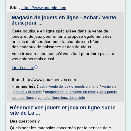
Site :
https://www.boomle.com
Magasin de jouets en ligne - Achat / Vente
Jeux pour ...
Cette boutique en ligne spécialisée dans la vente de
jouets et de jeux pour enfants propose également des
articles de décoration pour la chambre de bébé ,
des cadeaux de naissance et des doudous .
Vous trouverez tout ce qu'il vous faut pour faire plaisir à
vos enfants mais aussi...
Lire la suite
Site :
http://www.gouzmireves.com
Thèmes liés :
/
achat vente de jeux et jouets en ligne
vente en
/
/
ligne jeux et jouets
magasin de jouet vente en ligne
jeux jouets
/
achat en ligne
vente en ligne jeux de societe
Réservez vos jouets et jeux en ligne sur le
site de La ...
Des questions ?
Quels sont les magasins concernés par le service de e-