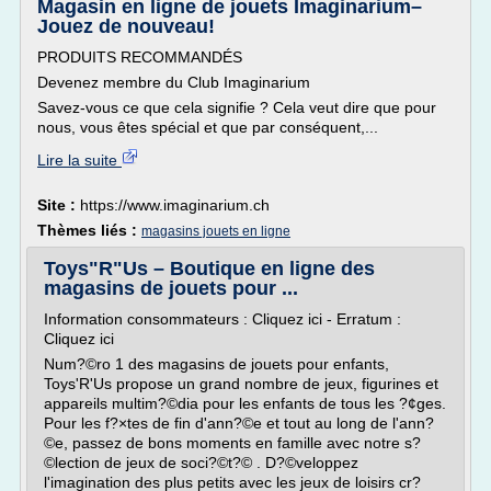
Magasin en ligne de jouets Imaginarium–
Jouez de nouveau!
PRODUITS RECOMMANDÉS
Devenez membre du Club Imaginarium
Savez-vous ce que cela signifie ? Cela veut dire que pour
nous, vous êtes spécial et que par conséquent,...
Lire la suite
Site :
https://www.imaginarium.ch
Thèmes liés :
magasins jouets en ligne
Toys"R"Us – Boutique en ligne des
magasins de jouets pour ...
Information consommateurs : Cliquez ici - Erratum :
Cliquez ici
Num?©ro 1 des magasins de jouets pour enfants,
Toys'R'Us propose un grand nombre de jeux, figurines et
appareils multim?©dia pour les enfants de tous les ?¢ges.
Pour les f?×tes de fin d'ann?©e et tout au long de l'ann?
©e, passez de bons moments en famille avec notre s?
©lection de jeux de soci?©t?© . D?©veloppez
l'imagination des plus petits avec les jeux de loisirs cr?