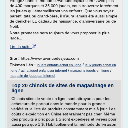
Plongez dans le monde d'Avenuedesjeux.com ! Avec plus
de 400 marques et 35 000 jouets, vous trouverez forcément
les jouets qui émerveilleront vos enfants. Que vous soyez
parent, tata ou grand-père, il n'aura jamais été aussi simple
de dénicher LE cadeau de naissance, d'anniversaire ou de
Noël.
Notre promesse sera toujours de vous proposer le plus
large...
Lire la suite
Site :
https://www.avenuedesjeux.com
Thèmes liés :
/
jouets enfants achat en ligne
jeux jouets achat en
/
/
/
ligne
achat jouet enfant sur internet
magasins jouets en ligne
magasin de jouet par internet
Top 20 chinois de sites de magasinage en
ligne
Chinois sites de vente en ligne sont attrayants pour les
acheteurs de partout dans le monde pour la grande
variété et la liste de produits constamment mis à jour. Les
coûts d'expédition en Chine est vraiment pas cher. Même
des produits à prix pour 1 $ sont expédiées et livrées pour
aussi peu que 1 $. Habituellement la méthode de livraison