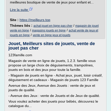
meilleures boutique de vente de jeux pour enfant et...
Lire la suite
Site :
https://meilleurs.top
Thèmes liés :
/
achat jouet en ligne pas cher
magasin de jouet
/
/
vente en ligne
magasins jouets en ligne
achat vente de jeux et
/
jouets en ligne
vente en ligne jeux et jouets
Jouet, Meilleurs sites de jouets, vente de
jouet pas cher
123famille.com
Magasin de vente en ligne de jouets, 1.2.3. famille vous
propose un large choix de déguisements, trampolines,
jouets en bois et des jeux pour toute la famille.
- Magasin de jouets en ligne - Achat jeux, jouet, loisir créatif,
déguisement et cadeaux - Magasin de jouets 123 Famille
Avenue des Jeux, Avenue des Jouets : vente de jeux et
jouets de qualité.
- Avenue des Jeux : vente de Jouets et de Jeux de qualité.
Vous voulez acheter des jouets pour bébés, découvrez le
catalogue du...