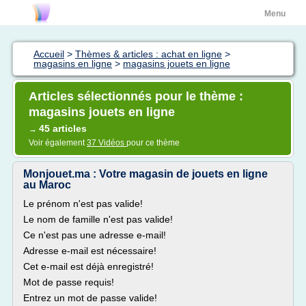
Menu
Accueil
>
Thèmes & articles : achat en ligne
>
magasins en ligne
>
magasins jouets en ligne
Articles sélectionnés pour le thème :
magasins jouets en ligne
45 articles
→
Voir également
37 Vidéos
pour ce thème
Monjouet.ma : Votre magasin de jouets en ligne
au Maroc
Le prénom n'est pas valide!
Le nom de famille n'est pas valide!
Ce n'est pas une adresse e-mail!
Adresse e-mail est nécessaire!
Cet e-mail est déjà enregistré!
Mot de passe requis!
Entrez un mot de passe valide!