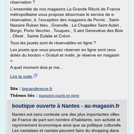
réservation ?
L'ensemble de nos magasins La Grande Récré de France
métropolitaine vous propose désormais le service de e-
réservation, à l'exception des magasins de Pornic , Saint-
Nazaire Ruban bleu , Granville , La Chapelles Saint Aubin ,
Borgo, Porto Vecchio , Touques , S aint Geneviève des Bois
, Olivet , Sainte Eulalie et Créon .
Tous les jouets sont-ils réservables en ligne ?
Les jouets que vous pouvez réserver en ligne sont ceux
dotés du bouton « Gratuit et malin, je réserve en magasin
».
A quel moment dois-je me...
Lire la suite
Site :
lagranderecre.fr
Thèmes liés :
magasins jouets en ligne
boutique ouverte à Nantes - au-magasin.fr
Nantes est sans conteste une des plus importantes villes
de France de part son nombre d'habitants, son activité et
rayonnement économique ainsi que sa politique culturelle.
Les nantaises et nantais peuvent faire du shopping dans