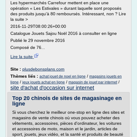
Les hypermarchés Carrefour mettent en place une
opération « Les Estivales » durant laquelle sont proposés
des produits jusqu'à 80 remboursés. Intéressant, non ? Lire
la suite >
2016-11-29T08:00:26+00:00
Catalogue Jouets Sajou Noël 2016 à consulter en ligne
Publié le 29 novembre 2016
Composé de 76...
Lire la suite
Site :
plusdebonsplans.com
Thèmes liés :
/
achat jouet de noel en ligne
magasins jouets en
/
/
/
ligne
jeux jouets achat en ligne
magasin de jouet par internet
site d'achat d'occasion sur internet
Top 20 chinois de sites de magasinage en
ligne
Si vous cherchez le meilleur one-stop en ligne des sites et
magasins de vente chinois où vous pouvez acheter des
vêtements, accessoires, pièces d'ordinateur, les voitures
et accessoires de moto, maison et le jardin, articles de
sport, jouets, jeux vidéo, et la santé et produits de beauté