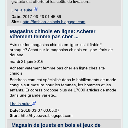
gratuite est offerte et les coûts de livraison...
Lire la suite
Date:
2017-06-26 01:45:59
Site :
http://fashion-chinois.blogspot.com
Magasins chinois en ligne: Acheter
vêtement femme pas cher ...
Avis sur les magasins chinois en ligne. est il fiable?
arnaque? Achat sur le magasins chinois en ligne. frais de
douane.
mardi 21 juin 2016
Acheter vêtement femme pas cher en ligne chez site
chinois
Ericdress.com est spécialisé dans le habillements de mode
conçus sur mesure pour les femmes, les hommes et les
enfants. Ericdress propose plus de 17000 articles de mode
dans une grande variété...
Lire la suite
Date:
2018-03-07 00:05:07
Site :
http://hypeavis.blogspot.com
Magasin de jouets en bois et jeux de