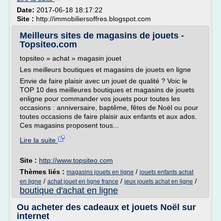
Date:
2017-06-18 18:17:22
Site :
http://immobiliersoffres.blogspot.com
Meilleurs sites de magasins de jouets -
Topsiteo.com
topsiteo » achat » magasin jouet
Les meilleurs boutiques et magasins de jouets en ligne
Envie de faire plaisir avec un jouet de qualité ? Voic le
TOP 10 des meilleures boutiques et magasins de jouets
enligne pour commander vos jouets pour toutes les
occasions : anniversaire, baptême, fêtes de Noël ou pour
toutes occasions de faire plaisir aux enfants et aux ados.
Ces magasins proposent tous...
Lire la suite
Site :
http://www.topsiteo.com
Thèmes liés :
/
magasins jouets en ligne
jouets enfants achat
/
/
/
en ligne
achat jouet en ligne france
jeux jouets achat en ligne
boutique d'achat en ligne
Ou acheter des cadeaux et jouets Noël sur
internet