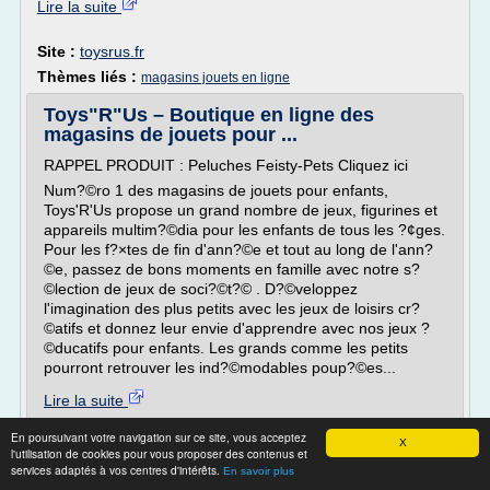
Lire la suite
Site :
toysrus.fr
Thèmes liés :
magasins jouets en ligne
Toys"R"Us – Boutique en ligne des
magasins de jouets pour ...
RAPPEL PRODUIT : Peluches Feisty-Pets Cliquez ici
Num?©ro 1 des magasins de jouets pour enfants,
Toys'R'Us propose un grand nombre de jeux, figurines et
appareils multim?©dia pour les enfants de tous les ?¢ges.
Pour les f?×tes de fin d'ann?©e et tout au long de l'ann?
©e, passez de bons moments en famille avec notre s?
©lection de jeux de soci?©t?© . D?©veloppez
l'imagination des plus petits avec les jeux de loisirs cr?
©atifs et donnez leur envie d'apprendre avec nos jeux ?
©ducatifs pour enfants. Les grands comme les petits
pourront retrouver les ind?©modables poup?©es...
Lire la suite
En poursuivant votre navigation sur ce site, vous acceptez
Site :
toysrus.fr
X
l'utilisation de cookies pour vous proposer des contenus et
services adaptés à vos centres d'intérêts.
Thèmes liés :
magasins jouets en ligne
En savoir plus