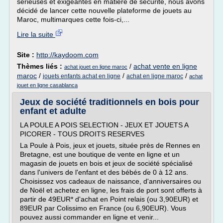
sérieuses et exigeantes en matière de sécurité, nous avons
décidé de lancer cette nouvelle plateforme de jouets au
Maroc, multimarques cette fois-ci,...
Lire la suite
Site :
http://kaydoom.com
Thèmes liés :
/
achat vente en ligne
achat jouet en ligne maroc
maroc
/
/
/
jouets enfants achat en ligne
achat en ligne maroc
achat
jouet en ligne casablanca
Jeux de société traditionnels en bois pour
enfant et adulte
LA POULE A POIS SELECTION - JEUX ET JOUETS A
PICORER - TOUS DROITS RESERVES
La Poule à Pois, jeux et jouets, située près de Rennes en
Bretagne, est une boutique de vente en ligne et un
magasin de jouets en bois et jeux de société spécialisé
dans l'univers de l'enfant et des bébés de 0 à 12 ans.
Choisissez vos cadeaux de naissance, d'anniversaires ou
de Noël et achetez en ligne, les frais de port sont offerts à
partir de 49EUR* d'achat en Point relais (ou 3,90EUR) et
89EUR par Colissimo en France (ou 6,90EUR). Vous
pouvez aussi commander en ligne et venir...