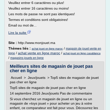
Veuillez entrer 6 caractères ou plus!
Veuillez entrer 16 caractères ou moins!
Les mots de passe ne sont pas identiques!
Termes et conditions sont obligatoires!
Email ou mot de...
Lire la suite
Site :
http://www.monjouet.ma
Thèmes liés :
/
magasin de jouet vente en
achat jouet en ligne maroc
/
achat vente en ligne maroc
/
ligne
achat jouet en ligne casablanca
/
magasins jouets en ligne
Meilleurs sites de magasin de jouet pas
cher en ligne
Accueil > Jeux/jouets > Top5 sites de magasin de jouet
pas cher en ligne
Top5 sites de magasin de jouet pas cher en ligne
14 septembre 2016 Jeux/jouets Pas de commentaire
Si vous cherchez un magasin de jouet en ligne ou un
magasin de »toys jouet » pour acheter un jeu à votre
enfant, ce comparateur est fait pour vous. Découvrez les