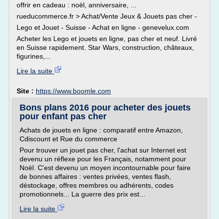
offrir en cadeau : noël, anniversaire, ...
rueducommerce.fr > Achat/Vente Jeux & Jouets pas cher -
Lego et Jouet - Suisse - Achat en ligne - genevelux.com
Acheter les Lego et jouets en ligne, pas cher et neuf. Livré
en Suisse rapidement. Star Wars, construction, châteaux,
figurines,...
Lire la suite
Site :
https://www.boomle.com
Bons plans 2016 pour acheter des jouets
pour enfant pas cher
Achats de jouets en ligne : comparatif entre Amazon,
Cdiscount et Rue du commerce
Pour trouver un jouet pas cher, l'achat sur Internet est
devenu un réflexe pour les Français, notamment pour
Noël. C'est devenu un moyen incontournable pour faire
de bonnes affaires : ventes privées, ventes flash,
déstockage, offres membres ou adhérents, codes
promotionnels... La guerre des prix est...
Lire la suite