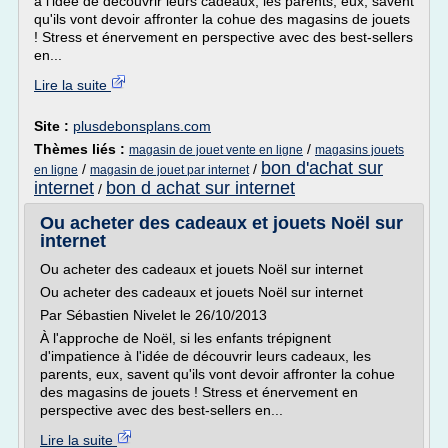
à l'idée de découvrir leurs cadeaux, les parents, eux, savent
qu'ils vont devoir affronter la cohue des magasins de jouets
! Stress et énervement en perspective avec des best-sellers
en...
Lire la suite
Site :
plusdebonsplans.com
Thèmes liés :
/
magasin de jouet vente en ligne
magasins jouets
bon d'achat sur
/
/
en ligne
magasin de jouet par internet
internet
bon d achat sur internet
/
Ou acheter des cadeaux et jouets Noël sur
internet
Ou acheter des cadeaux et jouets Noël sur internet
Ou acheter des cadeaux et jouets Noël sur internet
Par Sébastien Nivelet le 26/10/2013
À l'approche de Noël, si les enfants trépignent
d'impatience à l'idée de découvrir leurs cadeaux, les
parents, eux, savent qu'ils vont devoir affronter la cohue
des magasins de jouets ! Stress et énervement en
perspective avec des best-sellers en...
Lire la suite