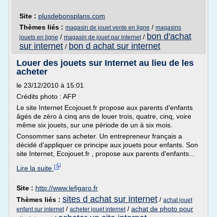
Site :
plusdebonsplans.com
Thèmes liés :
/
magasin de jouet vente en ligne
magasins
bon d'achat
/
/
jouets en ligne
magasin de jouet par internet
sur internet
bon d achat sur internet
/
Louer des jouets sur Internet au lieu de les
acheter
le 23/12/2010 à 15:01
Crédits photo : AFP
Le site Internet Ecojouet.fr propose aux parents d'enfants
âgés de zéro à cinq ans de louer trois, quatre, cinq, voire
même six jouets, sur une période de un à six mois.
Consommer sans acheter. Un entrepreneur français a
décidé d'appliquer ce principe aux jouets pour enfants. Son
site Internet, Ecojouet.fr , propose aux parents d'enfants...
Lire la suite
Site :
http://www.lefigaro.fr
sites d achat sur internet
Thèmes liés :
/
achat jouet
/
/
achat de photo pour
enfant sur internet
acheter jouet internet