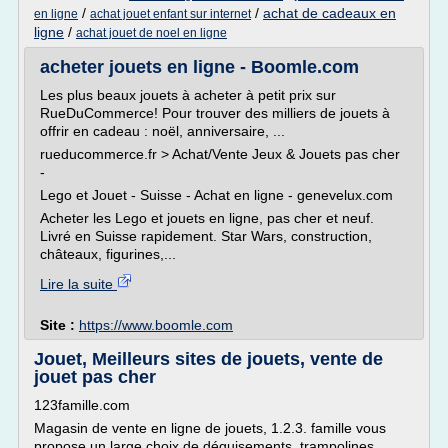
/
/
achat de cadeaux en
en ligne
achat jouet enfant sur internet
ligne
/
achat jouet de noel en ligne
acheter jouets en ligne - Boomle.com
Les plus beaux jouets à acheter à petit prix sur
RueDuCommerce! Pour trouver des milliers de jouets à
offrir en cadeau : noël, anniversaire, ...
rueducommerce.fr > Achat/Vente Jeux & Jouets pas cher
-
Lego et Jouet - Suisse - Achat en ligne - genevelux.com
Acheter les Lego et jouets en ligne, pas cher et neuf.
Livré en Suisse rapidement. Star Wars, construction,
châteaux, figurines,...
Lire la suite
Site :
https://www.boomle.com
Jouet, Meilleurs sites de jouets, vente de
jouet pas cher
123famille.com
Magasin de vente en ligne de jouets, 1.2.3. famille vous
propose un large choix de déguisements, trampolines,