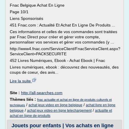
Fnac Belgique Achat En Ligne
Page 10/1
Liens Sponsorisés
451 Fnac.com : Actualité Et Achat En Ligne De Produits ...
Ces informations et celles de vos commandes sont traitées
par Fnac Direct pour créer et gérer votre compte,
personnaliser vos services et gérer vos commandes (y ...
http://www4.fnac.com/ServiceClient/FnacServiceClient.aspx?
ServiceClient=PACKSECURITE
452 Livres Numériques, Ebook - Achat Ebook | Fnac
Livres numériques, ebook : découvrez des nouveautés, des
coups de coeur, des avis...
Lire la suite
Site :
http://all-searches.com
Thèmes liés :
fnac actualite et achat en ligne de produits culturels et
/
/
achat jeux video en ligne belgique
achat livre en ligne
techniques
/
/
belgique
achat jeux video en ligne telechargement
actualite et
achat en ligne de produits
Jouets pour enfants | Vos achats en ligne