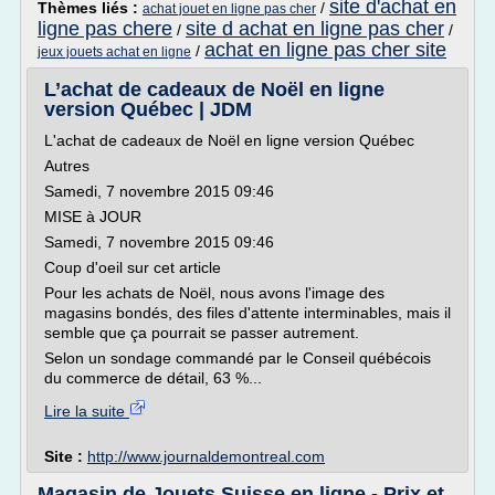
site d'achat en
Thèmes liés :
/
achat jouet en ligne pas cher
ligne pas chere
site d achat en ligne pas cher
/
/
achat en ligne pas cher site
/
jeux jouets achat en ligne
L’achat de cadeaux de Noël en ligne
version Québec | JDM
L'achat de cadeaux de Noël en ligne version Québec
Autres
Samedi, 7 novembre 2015 09:46
MISE à JOUR
Samedi, 7 novembre 2015 09:46
Coup d'oeil sur cet article
Pour les achats de Noël, nous avons l'image des
magasins bondés, des files d'attente interminables, mais il
semble que ça pourrait se passer autrement.
Selon un sondage commandé par le Conseil québécois
du commerce de détail, 63 %...
Lire la suite
Site :
http://www.journaldemontreal.com
Magasin de Jouets Suisse en ligne - Prix et