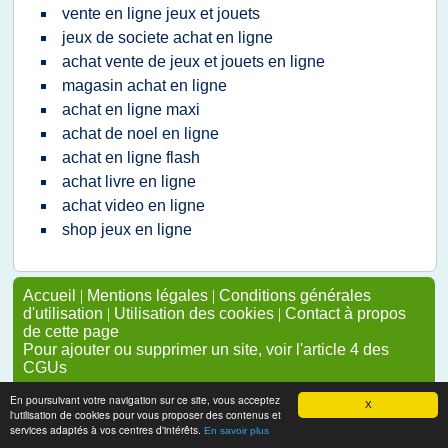
vente en ligne jeux et jouets
jeux de societe achat en ligne
achat vente de jeux et jouets en ligne
magasin achat en ligne
achat en ligne maxi
achat de noel en ligne
achat en ligne flash
achat livre en ligne
achat video en ligne
shop jeux en ligne
Accueil
|
Mentions légales
|
Conditions générales
d'utilisation
|
Utilisation des cookies
|
Contact à propos
de cette page
Pour ajouter ou supprimer un site, voir l'article 4 des
CGUs
En poursuivant votre navigation sur ce site, vous acceptez
X
l'utilisation de cookies pour vous proposer des contenus et
services adaptés à vos centres d'intérêts.
En savoir plus