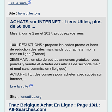
Lire la suite
Site :
liensutiles.org
ACHATS sur INTERNET - Liens Utiles, plus
de 50 000 ...
Mise à jour le 2 juillet 2017, proposez vos liens
.
1001 REDUCTIONS : propose les codes promo et bons
de réduction des sites marchands pour acheter moins
cher en ligne (France)
2EMEMAIN : un site de petites annonces gratuites, vous
pouvez y vendre et acheter des articles de seconde main
et neuf sans commission (Belgique)
ACHAT-FUTE : des conseils pour acheter avec succès sur
Internet,...
Lire la suite
Site :
liensutiles.org
Fnac Belgique Achat En Ligne : Page 10/1 :
All-Searches.com