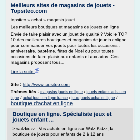
Meilleurs sites de magasins de jouets -
Topsiteo.com
topsiteo » achat » magasin jouet
Les meilleurs boutiques et magasins de jouets en ligne
Envie de faire plaisir avec un jouet de qualité ? Voic le TOP
10 des meilleures boutiques et magasins de jouets enligne
pour commander vos jouets pour toutes les occasions :
anniversaire, baptême, fêtes de Noël ou pour toutes
occasions de faire plaisir aux enfants et aux ados. Ces
magasins proposent tous...
Lire la suite
Site :
http://www.topsiteo.com
Thèmes liés :
/
magasins jouets en ligne
jouets enfants achat en
/
/
/
ligne
achat jouet en ligne france
jeux jouets achat en ligne
boutique d'achat en ligne
Boutique en ligne. Spécialiste jeux et
jouets enfant ...
> walzkidzz : Vos achats en ligne sur Walz-Kidzz, la
boutique de jouets pour enfants de 2 à 12 ans