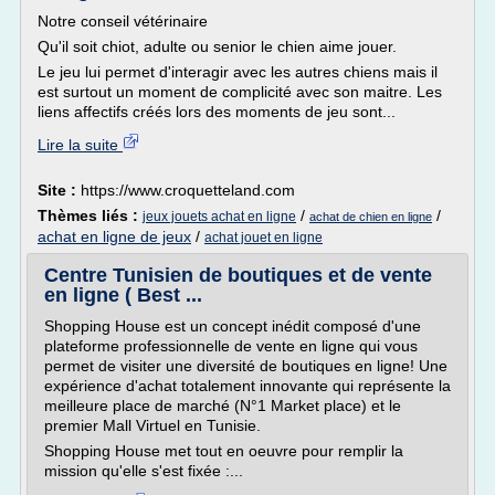
Notre conseil vétérinaire
Qu'il soit chiot, adulte ou senior le chien aime jouer.
Le jeu lui permet d'interagir avec les autres chiens mais il
est surtout un moment de complicité avec son maitre. Les
liens affectifs créés lors des moments de jeu sont...
Lire la suite
Site :
https://www.croquetteland.com
Thèmes liés :
/
/
jeux jouets achat en ligne
achat de chien en ligne
achat en ligne de jeux
/
achat jouet en ligne
Centre Tunisien de boutiques et de vente
en ligne ( Best ...
Shopping House est un concept inédit composé d'une
plateforme professionnelle de vente en ligne qui vous
permet de visiter une diversité de boutiques en ligne! Une
expérience d'achat totalement innovante qui représente la
meilleure place de marché (N°1 Market place) et le
premier Mall Virtuel en Tunisie.
Shopping House met tout en oeuvre pour remplir la
mission qu'elle s'est fixée :...