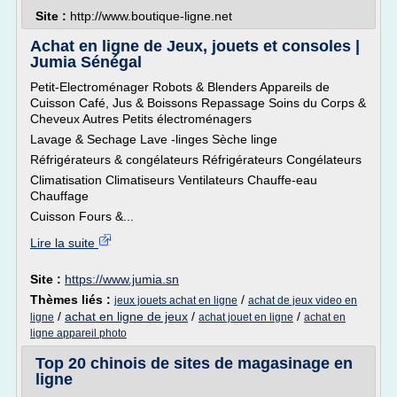
Site :
http://www.boutique-ligne.net
Achat en ligne de Jeux, jouets et consoles |
Jumia Sénégal
Petit-Electroménager Robots & Blenders Appareils de
Cuisson Café, Jus & Boissons Repassage Soins du Corps &
Cheveux Autres Petits électroménagers
Lavage & Sechage Lave -linges Sèche linge
Réfrigérateurs & congélateurs Réfrigérateurs Congélateurs
Climatisation Climatiseurs Ventilateurs Chauffe-eau
Chauffage
Cuisson Fours &...
Lire la suite
Site :
https://www.jumia.sn
Thèmes liés :
/
jeux jouets achat en ligne
achat de jeux video en
/
achat en ligne de jeux
/
/
ligne
achat jouet en ligne
achat en
ligne appareil photo
Top 20 chinois de sites de magasinage en
ligne