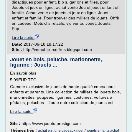
didactiques pour enfant, b b s, gar ons et filles, pour.
Jouets et jeux en ligne, achat vente Jeu et jouet enfant et
famille. Achat vente de jouets et jeux en ligne. Jouet
enfant et famille. Pour trouver des milliers de jouets. Offrir
en cadeau. Mots cl s relatifs: vid vente. Jouet. Jouets.
Pop...
Lire la suite
Date:
2017-06-18 18:17:22
Site :
http://immobiliersoffres.blogspot.com
Jouet en bois, peluche, marionnette,
figurine : Jouets ...
En savoir plus
5.99EUR TTC
Gamme exclusive de jouets de haute qualité conçu pour
enfants et parents. Une collection de milliers de jouets bois,
marionnettes, poupées, figurines, costumes, voitures à
pédales, peluches... Toute notre collection de jouets est...
Lire la suite
Site :
https://www.jouets-prestige.com
Thèmes liés :
/
achat en ligne cadeaux noel
jouets enfants achat