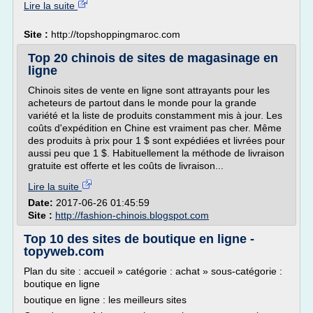
Lire la suite
Site :
http://topshoppingmaroc.com
Top 20 chinois de sites de magasinage en
ligne
Chinois sites de vente en ligne sont attrayants pour les
acheteurs de partout dans le monde pour la grande
variété et la liste de produits constamment mis à jour. Les
coûts d'expédition en Chine est vraiment pas cher. Même
des produits à prix pour 1 $ sont expédiées et livrées pour
aussi peu que 1 $. Habituellement la méthode de livraison
gratuite est offerte et les coûts de livraison...
Lire la suite
Date:
2017-06-26 01:45:59
Site :
http://fashion-chinois.blogspot.com
Top 10 des sites de boutique en ligne -
topyweb.com
Plan du site : accueil » catégorie : achat » sous-catégorie :
boutique en ligne
boutique en ligne : les meilleurs sites