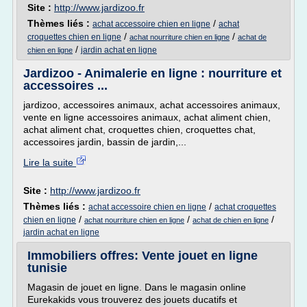
Site :
http://www.jardizoo.fr
Thèmes liés :
/
achat accessoire chien en ligne
achat
/
/
croquettes chien en ligne
achat nourriture chien en ligne
achat de
/
jardin achat en ligne
chien en ligne
Jardizoo - Animalerie en ligne : nourriture et
accessoires ...
jardizoo, accessoires animaux, achat accessoires animaux,
vente en ligne accessoires animaux, achat aliment chien,
achat aliment chat, croquettes chien, croquettes chat,
accessoires jardin, bassin de jardin,...
Lire la suite
Site :
http://www.jardizoo.fr
Thèmes liés :
/
achat accessoire chien en ligne
achat croquettes
/
/
/
chien en ligne
achat nourriture chien en ligne
achat de chien en ligne
jardin achat en ligne
Immobiliers offres: Vente jouet en ligne
tunisie
Magasin de jouet en ligne. Dans le magasin online
Eurekakids vous trouverez des jouets ducatifs et