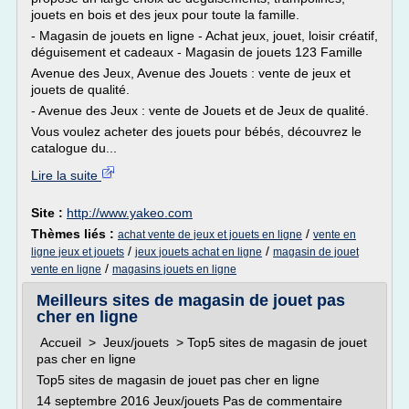
jouets en bois et des jeux pour toute la famille.
- Magasin de jouets en ligne - Achat jeux, jouet, loisir créatif,
déguisement et cadeaux - Magasin de jouets 123 Famille
Avenue des Jeux, Avenue des Jouets : vente de jeux et
jouets de qualité.
- Avenue des Jeux : vente de Jouets et de Jeux de qualité.
Vous voulez acheter des jouets pour bébés, découvrez le
catalogue du...
Lire la suite
Site :
http://www.yakeo.com
Thèmes liés :
/
achat vente de jeux et jouets en ligne
vente en
/
/
ligne jeux et jouets
jeux jouets achat en ligne
magasin de jouet
/
vente en ligne
magasins jouets en ligne
Meilleurs sites de magasin de jouet pas
cher en ligne
Accueil > Jeux/jouets > Top5 sites de magasin de jouet
pas cher en ligne
Top5 sites de magasin de jouet pas cher en ligne
14 septembre 2016 Jeux/jouets Pas de commentaire