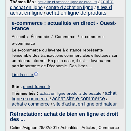
centre
Thèmes liés :
/
actualite et achat en ligne de produits
sites d
d'achat en ligne
centre d achat en ligne
/
/
achat en ligne
achat en ligne de produits
/
e-commerce : actualités en direct - Ouest-
France
Accueil / Économie / Commerce / e-commerce
e-commerce
Le e-commerce ou lavente à distance représente
l'ensemble des transactions commerciales effectuées sur
un réseau internet. En plein essor, il est... devenu une
part importante de l'économie. Des livres,...
Lire la suite
Site :
ouest-france.fr
achat
Thèmes liés :
achat en ligne produits de beaute
/
achat site e commerce
ligne e commerce
/
/
achat e commerce
site d'achat en ligne ordinateur
/
Rétractation: achat de bien en ligne et droit
des ...
Céline Avignon 28/02/2017 Actualités , Articles , Commerce