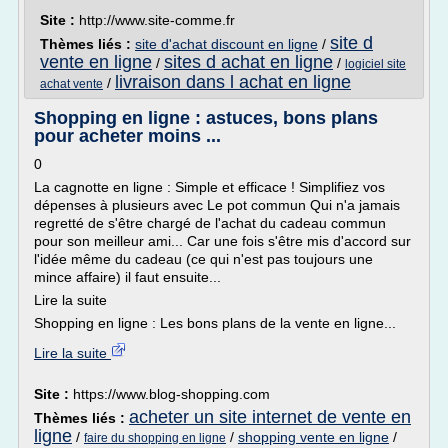
Site :
http://www.site-comme.fr
site d
Thèmes liés :
site d'achat discount en ligne
/
vente en ligne
sites d achat en ligne
/
/
logiciel site
livraison dans l achat en ligne
/
achat vente
Shopping en ligne : astuces, bons plans
pour acheter moins ...
0
La cagnotte en ligne : Simple et efficace ! Simplifiez vos
dépenses à plusieurs avec Le pot commun Qui n'a jamais
regretté de s'être chargé de l'achat du cadeau commun
pour son meilleur ami... Car une fois s'être mis d'accord sur
l'idée même du cadeau (ce qui n'est pas toujours une
mince affaire) il faut ensuite...
Lire la suite
Shopping en ligne : Les bons plans de la vente en ligne...
Lire la suite
Site :
https://www.blog-shopping.com
acheter un site internet de vente en
Thèmes liés :
ligne
/
/
shopping vente en ligne
/
faire du shopping en ligne