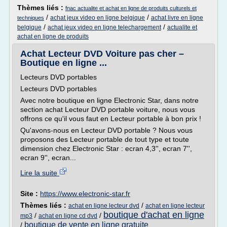
Thèmes liés :
fnac actualite et achat en ligne de produits culturels et
/
/
achat jeux video en ligne belgique
achat livre en ligne
techniques
/
/
belgique
achat jeux video en ligne telechargement
actualite et
achat en ligne de produits
Achat Lecteur DVD Voiture pas cher –
Boutique en ligne ...
Lecteurs DVD portables
Lecteurs DVD portables
Avec notre boutique en ligne Electronic Star, dans notre
section achat Lecteur DVD portable voiture, nous vous
offrons ce qu'il vous faut en Lecteur portable à bon prix !
Qu'avons-nous en Lecteur DVD portable ? Nous vous
proposons des Lecteur portable de tout type et toute
dimension chez Electronic Star : ecran 4,3'', ecran 7'',
ecran 9'', ecran...
Lire la suite
Site :
https://www.electronic-star.fr
Thèmes liés :
/
achat en ligne lecteur dvd
achat en ligne lecteur
boutique d'achat en ligne
/
/
mp3
achat en ligne cd dvd
boutique de vente en ligne gratuite
/