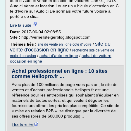
auto.ci Auto.ci Vente et location de voitures. Jan 01, 2013
Auto.ci Vente et location Louez un v hicule d'occasion en C
te d'Ivoire sur Auto.ci Dé sormais votre future voiture à
porté e de clic....
Lire la suite
Date:
2017-06-04 02:08:55
Site :
http://vernellsteigerblog.blogspot.com
site de
Thèmes liés :
/
site de vente en ligne cote d'ivoire
vente d'occasion en ligne
/
recherche site de vente de
/
achat d'auto en ligne
/
achat de voiture
moto d occasion
occasion en ligne
Achat professionnel en ligne : 10 sites
comme Hellopro.fr ...
Avec plus de 100 millions de page vues pas an, le site de
ventes et d'achats professionnels Hellopro.fr est une
référence pour les entreprises qui souhaitent s'équiper en
matériels de toutes sortes, et qui veulent dégoter les
fournisseurs offrant les prix les plus compétitifs. Ce site de
« mise en relation B2B » se distingue par la diversité de
ses offres (près de 600.000 produits)...
Lire la suite