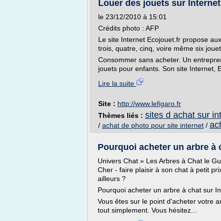
Louer des jouets sur Internet
le 23/12/2010 à 15:01
Crédits photo : AFP
Le site Internet Ecojouet.fr propose au
trois, quatre, cinq, voire même six joue
Consommer sans acheter. Un entreprene
jouets pour enfants. Son site Internet, 
Lire la suite
Site :
http://www.lefigaro.fr
sites d achat sur in
Thèmes liés :
ach
/
achat de photo pour site internet
/
Pourquoi acheter un arbre à c
Univers Chat » Les Arbres à Chat le Gu
Cher - faire plaisir à son chat à petit p
ailleurs ?
Pourquoi acheter un arbre à chat sur Int
Vous êtes sur le point d'acheter votre ar
tout simplement. Vous hésitez...