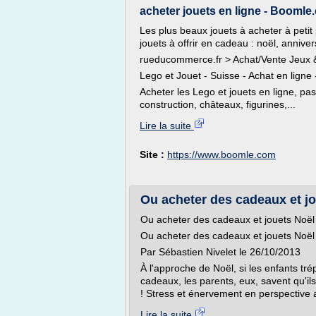
acheter jouets en ligne - Boomle
Les plus beaux jouets à acheter à peti
jouets à offrir en cadeau : noël, annivers
rueducommerce.fr > Achat/Vente Jeux &
Lego et Jouet - Suisse - Achat en lign
Acheter les Lego et jouets en ligne, pa
construction, châteaux, figurines,...
Lire la suite
Site :
https://www.boomle.com
Ou acheter des cadeaux et jo
Ou acheter des cadeaux et jouets Noël 
Ou acheter des cadeaux et jouets Noël 
Par Sébastien Nivelet le 26/10/2013
À l'approche de Noël, si les enfants tré
cadeaux, les parents, eux, savent qu'il
! Stress et énervement en perspective a
Lire la suite