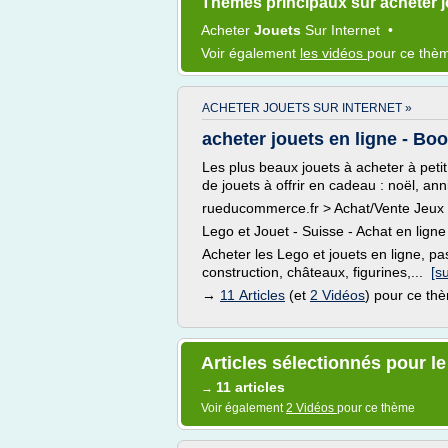
Thèmes principaux sur acheter j
Acheter
Jouets
Sur
Internet
•
Voir également
les vidéos
pour ce thè
ACHETER JOUETS SUR INTERNET »
acheter jouets en ligne - B
Les plus beaux jouets à acheter à peti
de jouets à offrir en cadeau : noël, anni
rueducommerce.fr > Achat/Vente Jeux 
Lego et Jouet - Suisse - Achat en lign
Acheter les Lego et jouets en ligne, pa
construction, châteaux, figurines,...
[su
→
11 Articles
(et
2 Vidéos
) pour ce th
Articles sélectionnés pour le
11 articles
→
Voir également
2 Vidéos
pour ce thème