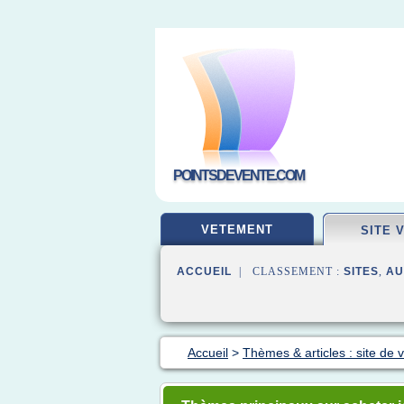
POINTSDEVENTE.COM
VETEMENT
SITE 
ACCUEIL
| CLASSEMENT :
SITES
,
AU
Accueil
>
Thèmes & articles : site de 