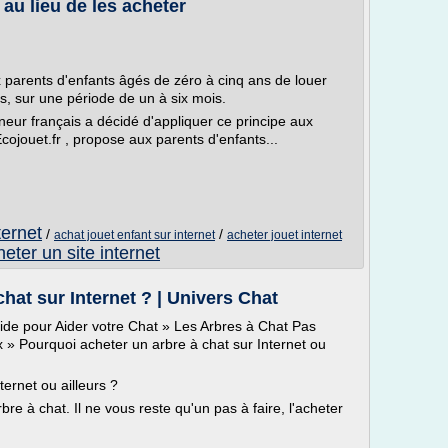
 au lieu de les acheter
x parents d'enfants âgés de zéro à cinq ans de louer
ts, sur une période de un à six mois.
ur français a décidé d'appliquer ce principe aux
Ecojouet.fr , propose aux parents d'enfants...
ternet
/
/
achat jouet enfant sur internet
acheter jouet internet
eter un site internet
hat sur Internet ? | Univers Chat
ide pour Aider votre Chat » Les Arbres à Chat Pas
rix » Pourquoi acheter un arbre à chat sur Internet ou
ernet ou ailleurs ?
bre à chat. Il ne vous reste qu'un pas à faire, l'acheter