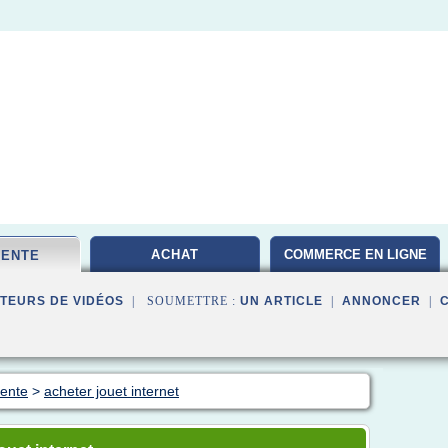
ACHAT
COMMERCE EN LIGNE
VENTE
TEURS DE VIDÉOS
| SOUMETTRE :
UN ARTICLE
|
ANNONCER
|
vente
>
acheter jouet internet