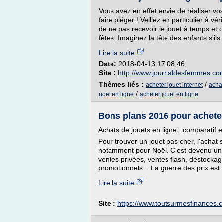
Vous avez en effet envie de réaliser vos
faire piéger ! Veillez en particulier à v
de ne pas recevoir le jouet à temps et d
fêtes. Imaginez la tête des enfants s'ils
Lire la suite
Date:
2018-04-13 17:08:46
Site :
http://www.journaldesfemmes.co
Thèmes liés :
/
acheter jouet internet
achat
/
noel en ligne
acheter jouet en ligne
Bons plans 2016 pour acheter
Achats de jouets en ligne : comparati
Pour trouver un jouet pas cher, l'achat 
notamment pour Noël. C'est devenu un 
ventes privées, ventes flash, déstocka
promotionnels... La guerre des prix est.
Lire la suite
Site :
https://www.toutsurmesfinances.