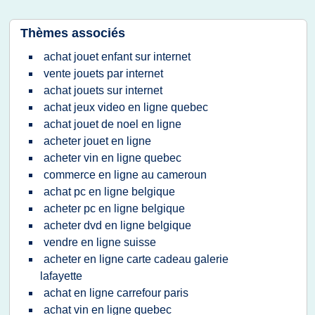
Thèmes associés
achat jouet enfant sur internet
vente jouets par internet
achat jouets sur internet
achat jeux video en ligne quebec
achat jouet de noel en ligne
acheter jouet en ligne
acheter vin en ligne quebec
commerce en ligne au cameroun
achat pc en ligne belgique
acheter pc en ligne belgique
acheter dvd en ligne belgique
vendre en ligne suisse
acheter en ligne carte cadeau galerie
lafayette
achat en ligne carrefour paris
achat vin en ligne quebec