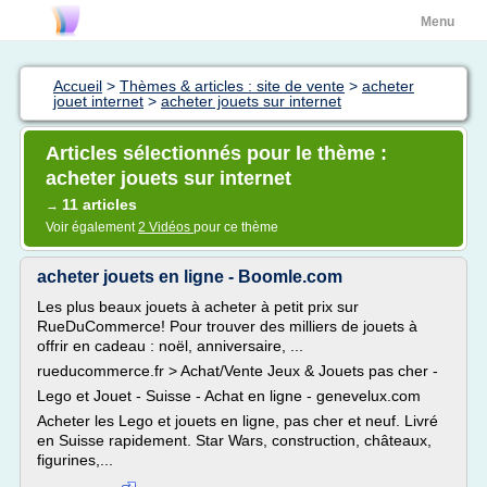
Menu
Accueil
>
Thèmes & articles : site de vente
>
acheter
jouet internet
>
acheter jouets sur internet
Articles sélectionnés pour le thème :
acheter jouets sur internet
11 articles
→
Voir également
2 Vidéos
pour ce thème
acheter jouets en ligne - Boomle.com
Les plus beaux jouets à acheter à petit prix sur
RueDuCommerce! Pour trouver des milliers de jouets à
offrir en cadeau : noël, anniversaire, ...
rueducommerce.fr > Achat/Vente Jeux & Jouets pas cher -
Lego et Jouet - Suisse - Achat en ligne - genevelux.com
Acheter les Lego et jouets en ligne, pas cher et neuf. Livré
en Suisse rapidement. Star Wars, construction, châteaux,
figurines,...