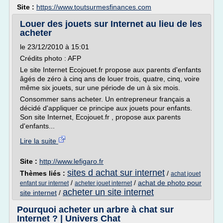
Site :
https://www.toutsurmesfinances.com
Louer des jouets sur Internet au lieu de les
acheter
le 23/12/2010 à 15:01
Crédits photo : AFP
Le site Internet Ecojouet.fr propose aux parents d'enfants
âgés de zéro à cinq ans de louer trois, quatre, cinq, voire
même six jouets, sur une période de un à six mois.
Consommer sans acheter. Un entrepreneur français a
décidé d'appliquer ce principe aux jouets pour enfants.
Son site Internet, Ecojouet.fr , propose aux parents
d'enfants...
Lire la suite
Site :
http://www.lefigaro.fr
sites d achat sur internet
Thèmes liés :
/
achat jouet
/
/
achat de photo pour
enfant sur internet
acheter jouet internet
acheter un site internet
site internet
/
Pourquoi acheter un arbre à chat sur
Internet ? | Univers Chat