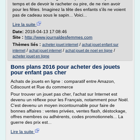
temps et de devoir le racheter ou pire, de ne rien avoir
pour les fêtes. Imaginez la tête des enfants s'ils ne voient
pas de cadeau sous le sapin... Voici...
Lire la suite
Date:
2018-04-13 17:08:46
Site :
http://www.journaldesfemmes.com
Thèmes liés :
/
acheter jouet internet
achat jouet enfant sur
/
/
/
internet
achat jouet internet
achat jouet de noel en ligne
acheter jouet en ligne
Bons plans 2016 pour acheter des jouets
pour enfant pas cher
Achats de jouets en ligne : comparatif entre Amazon,
Cdiscount et Rue du commerce
Pour trouver un jouet pas cher, l'achat sur Internet est
devenu un réflexe pour les Français, notamment pour Noël.
C'est devenu un moyen incontournable pour faire de
bonnes affaires : ventes privées, ventes flash, déstockage,
offres membres ou adhérents, codes promotionnels... La
guerre des prix est...
Lire la suite