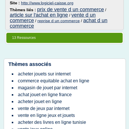
Site :
http://www.logiciel-caisse.org
prix de vente d un commerce
Thèmes liés :
/
article sur l'achat en ligne
vente d un
/
commerce
achat d un
/
reprise d un commerce
/
commerce
13 Ressources
Thèmes associés
acheter jouets sur internet
commerce equitable achat en ligne
magasin de jouet par internet
achat jouet en ligne france
acheter jouet en ligne
vente de jeux par internet
vente en ligne jeux et jouets
acheter des livres en ligne tunisie