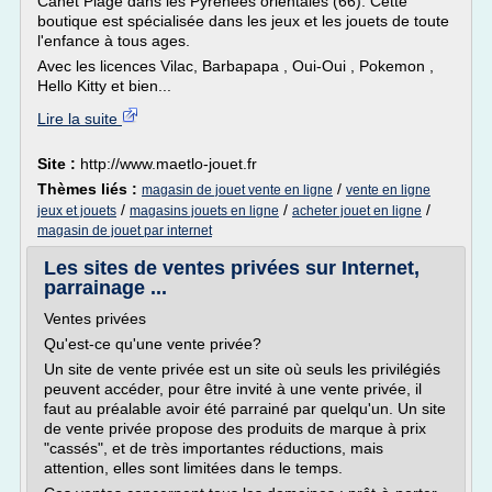
Canet Plage dans les Pyrénées orientales (66). Cette
boutique est spécialisée dans les jeux et les jouets de toute
l'enfance à tous ages.
Avec les licences Vilac, Barbapapa , Oui-Oui , Pokemon ,
Hello Kitty et bien...
Lire la suite
Site :
http://www.maetlo-jouet.fr
Thèmes liés :
/
magasin de jouet vente en ligne
vente en ligne
/
/
/
jeux et jouets
magasins jouets en ligne
acheter jouet en ligne
magasin de jouet par internet
Les sites de ventes privées sur Internet,
parrainage ...
Ventes privées
Qu'est-ce qu'une vente privée?
Un site de vente privée est un site où seuls les privilégiés
peuvent accéder, pour être invité à une vente privée, il
faut au préalable avoir été parrainé par quelqu'un. Un site
de vente privée propose des produits de marque à prix
"cassés", et de très importantes réductions, mais
attention, elles sont limitées dans le temps.