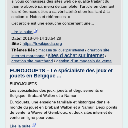
si vous connaissez des sites web de qualité traitant du
thème abordé ici, merci de compléter l'article en donnant
les références utiles à sa vérifiabilité et en les liant à la
section « Notes et références »
Cet article est une ébauche concernant une...
Lire la suite
Date:
2018-04-14 18:54:29
Site :
https://fr.wikipedia.org
Thèmes liés :
/
creation site
magasin de jouet par internet
sites d achat sur internet
internet marchand
/
/
creation site marchand
/
gestion d'un magasin de vente
EUROJOUETS – Le spécialiste des jeux et
jouets en Belgique ...
EUROJOUETS
Les spécialistes des jeux, jouets et déguisements en
Belgique, Brabant Wallon et à Namur
Eurojouets, une enseigne familiale et historique dans le
monde du jouet en Brabant Wallon et à Namur. Deux points
de vente, à Wavre et Gembloux, et deux sites internet de
vente en ligne pour vous...
Lire la suite