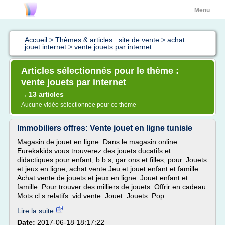
Menu
Accueil
>
Thèmes & articles : site de vente
>
achat
jouet internet
>
vente jouets par internet
Articles sélectionnés pour le thème :
vente jouets par internet
13 articles
→
Aucune vidéo sélectionnée pour ce thème
Immobiliers offres: Vente jouet en ligne tunisie
Magasin de jouet en ligne. Dans le magasin online
Eurekakids vous trouverez des jouets ducatifs et
didactiques pour enfant, b b s, gar ons et filles, pour. Jouets
et jeux en ligne, achat vente Jeu et jouet enfant et famille.
Achat vente de jouets et jeux en ligne. Jouet enfant et
famille. Pour trouver des milliers de jouets. Offrir en cadeau.
Mots cl s relatifs: vid vente. Jouet. Jouets. Pop...
Lire la suite
Date:
2017-06-18 18:17:22