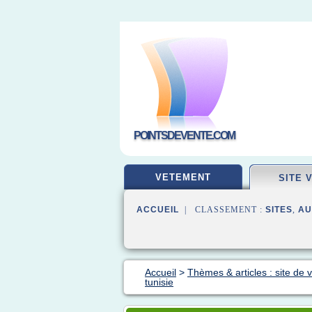
POINTSDEVENTE.COM
VETEMENT
SITE 
ACCUEIL
| CLASSEMENT :
SITES
,
AU
Accueil
>
Thèmes & articles : site de 
tunisie