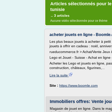
Articles sélectionnés pour le
tunisie
3 articles
→
Aucune vidéo sélectionnée pour ce thème
acheter jouets en ligne - Boomle
Les plus beaux jouets à acheter à peti
jouets à offrir en cadeau : noël, annivers
rueducommerce.fr > Achat/Vente Jeux &
Lego et Jouet - Suisse - Achat en lign
Acheter les Lego et jouets en ligne, pa
construction, châteaux, figurines,...
Lire la suite
Site :
https://www.boomle.com
Immobiliers offres: Vente jou
Magasin de jouet en ligne. Dans le mag