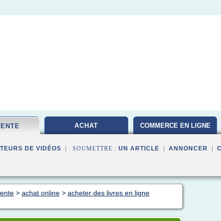
ACHAT
COMMERCE EN LIGNE
VENTE
TEURS DE VIDÉOS
| SOUMETTRE :
UN ARTICLE
|
ANNONCER
|
vente
>
achat online
>
acheter des livres en ligne