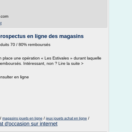
s.com
t
 prospectus en ligne des magasins
oduits 70 / 80% remboursés
place une opération « Les Estivales » durant laquelle
emboursés. Intéressant, non ? Lire la suite >
sulter en ligne
/
/
/
magasins jouets en ligne
jeux jouets achat en ligne
at d'occasion sur internet