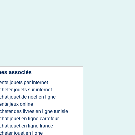
es associés
ente jouets par internet
cheter jouets sur internet
chat jouet de noel en ligne
ente jeux online
cheter des livres en ligne tunisie
chat jouet en ligne carrefour
chat jouet en ligne france
cheter jouet en ligne