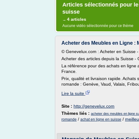
Articles sélectionnés pour l
suisse
4 articles
→
Aucune vidéo sélectionnée pour ce thème
Acheter des Meubles en Ligne : M
© Genevelux.com : Acheter en Suisse -
Acheter des articles depuis la Suisse
La référence pour des achats en ligne a
France.
Prix, qualité et livraison rapide. Achats
romande : Genève, Vaud, Valais, Fribou
Lire la suite
Site :
http://genevelux.com
Thèmes liés :
acheter des meubles en ligne s
/
/
meilleu
romande
achat en ligne en suisse