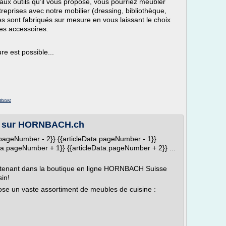
t aux outils qu'il vous propose, vous pourriez meubler
eprises avec notre mobilier (dressing, bibliothèque,
 sont fabriqués sur mesure en vous laissant le choix
des accessoires.
e est possible...
uisse
er sur HORNBACH.ch
ta.pageNumber - 2}} {{articleData.pageNumber - 1}}
ta.pageNumber + 1}} {{articleData.pageNumber + 2}} ...
tenant dans la boutique en ligne HORNBACH Suisse
in!
e un vaste assortiment de meubles de cuisine :