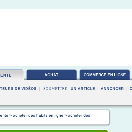
ACHAT
COMMERCE EN LIGNE
VENTE
TEURS DE VIDÉOS
| SOUMETTRE :
UN ARTICLE
|
ANNONCER
|
vente
>
acheter des habits en ligne
>
acheter des