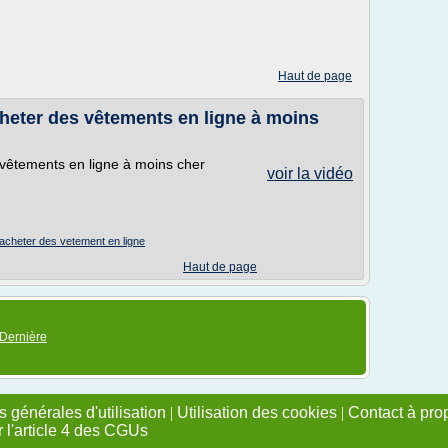
Haut de page
eter des vêtements en ligne à moins
vêtements en ligne à moins cher
voir la vidéo
acheter des vetement en ligne
Haut de page
Dernière
 générales d'utilisation
|
Utilisation des cookies
|
Contact à pro
r l'article 4 des CGUs