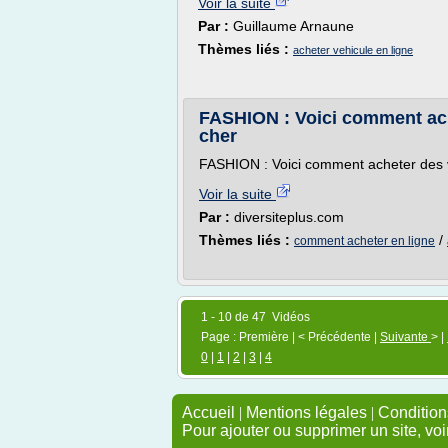
Voir la suite
Par :
Guillaume Arnaune
Thèmes liés :
acheter vehicule en ligne
FASHION : Voici comment ach
cher
FASHION : Voici comment acheter des 
Voir la suite
Par :
diversiteplus.com
Thèmes liés :
/
comment acheter en ligne
1 - 10 de 47 Vidéos
Page : Première | < Précédente |
Suivante
> |
0
|
1
|
2
|
3
|
4
Accueil
|
Mentions légales
|
Conditions
Pour ajouter ou supprimer un site, voi