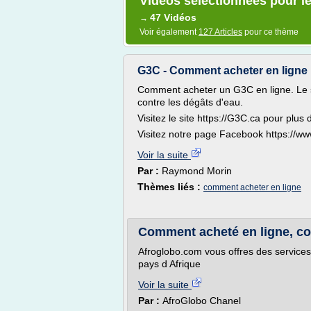
Vidéos sélectionnées pour l
47 Vidéos
→
Voir également
127 Articles
pour ce thème
G3C - Comment acheter en ligne
Comment acheter un G3C en ligne. Le 
contre les dégâts d'eau.
Visitez le site https://G3C.ca pour plus 
Visitez notre page Facebook https://w
Voir la suite
Par :
Raymond Morin
Thèmes liés :
comment acheter en ligne
Comment acheté en ligne, c
Afroglobo.com vous offres des services
pays d Afrique
Voir la suite
Par :
AfroGlobo Chanel