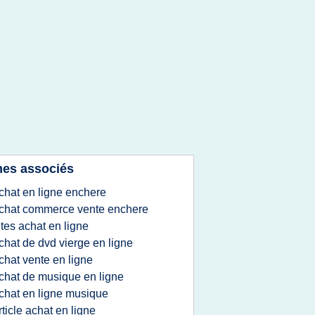
es associés
chat en ligne enchere
chat commerce vente enchere
ites achat en ligne
chat de dvd vierge en ligne
chat vente en ligne
chat de musique en ligne
chat en ligne musique
rticle achat en ligne