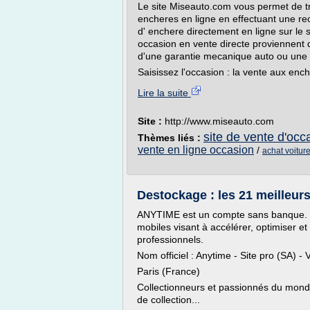
Le site Miseauto.com vous permet de tr
encheres en ligne en effectuant une rec
d' enchere directement en ligne sur le 
occasion en vente directe proviennent d
d'une garantie mecanique auto ou une g
Saisissez l'occasion : la vente aux enc
Lire la suite
Site :
http://www.miseauto.com
site de vente d'occ
Thèmes liés :
vente en ligne occasion
/
achat voitur
Destockage : les 21 meilleurs
ANYTIME est un compte sans banque. L
mobiles visant à accélérer, optimiser et
professionnels.
Nom officiel : Anytime - Site pro (SA) -
Paris (France)
Collectionneurs et passionnés du mond
de collection...