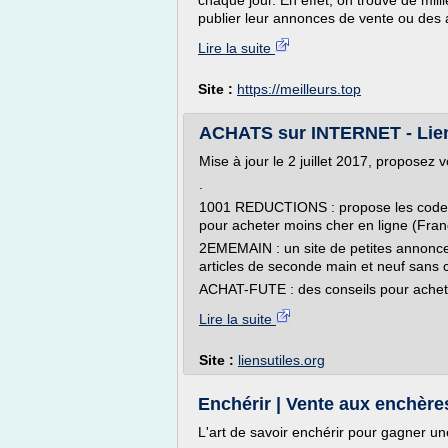
chaque jour. En effet, on trouve de mil
publier leur annonces de vente ou des a
Lire la suite
Site :
https://meilleurs.top
ACHATS sur INTERNET - Liens 
Mise à jour le 2 juillet 2017, proposez 
.
1001 REDUCTIONS : propose les codes
pour acheter moins cher en ligne (Fran
2EMEMAIN : un site de petites annonce
articles de seconde main et neuf sans
ACHAT-FUTE : des conseils pour acheter
Lire la suite
Site :
liensutiles.org
Enchérir | Vente aux enchère
L'art de savoir enchérir pour gagner u