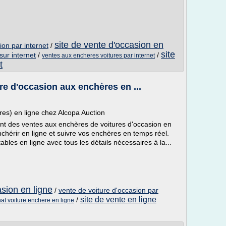
site de vente d'occasion en
ion par internet
/
site
sur internet
/
/
ventes aux encheres voitures par internet
t
e d'occasion aux enchères en ...
es) en ligne chez Alcopa Auction
nt des ventes aux enchères de voitures d'occasion en
nchérir en ligne et suivre vos enchères en temps réel.
bles en ligne avec tous les détails nécessaires à la...
asion en ligne
/
vente de voiture d'occasion par
site de vente en ligne
/
at voiture enchere en ligne