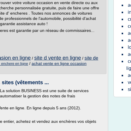
ouver votre voiture occasion en vente directe ou aux
a
herche personnalisée gratuite, puis de faire une offre
i
site d' encheres . Toutes nos annonces de voitures
e professionnels de l'automobile, possibilité d'achat
c
arantie assistance auto !
c
heres est garantie par un réseau de commissaires...
a
a
l
a
asion en ligne
site d vente en ligne
site de
/
/
c
/
achat vente en ligne occasion
e enchere en ligne
li
a
 sites (vêtements ...
v
s
a solution BUSINESS est une suite de services
 automatiser la gestion des notes de frais
 Vente en ligne. En ligne depuis 5 ans (2012).
e entier, achetez et vendez aux enchères vos objets