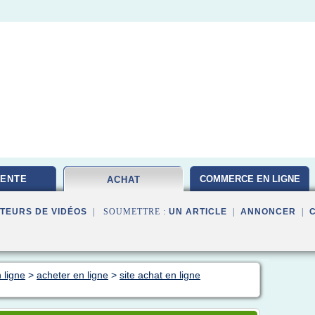
VENTE
COMMERCE EN LIGNE
ACHAT
TEURS DE VIDÉOS
| SOUMETTRE :
UN ARTICLE
|
ANNONCER
|
 ligne
>
acheter en ligne
>
site achat en ligne