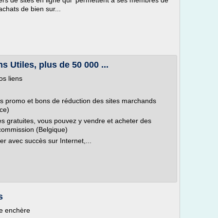
liers de sites en ligne qui permettent à ses membres de
chats de bien sur...
Utiles, plus de 50 000 ...
vos liens
 promo et bons de réduction des sites marchands
ce)
s gratuites, vous pouvez y vendre et acheter des
 commission (Belgique)
 avec succès sur Internet,...
s
ne enchère