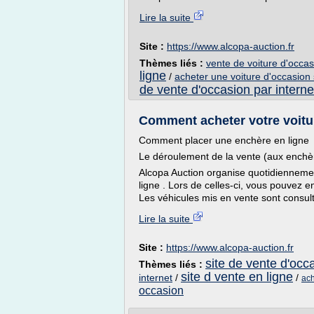
Lire la suite
Site :
https://www.alcopa-auction.fr
Thèmes liés :
vente de voiture d'occas
ligne
/
acheter une voiture d'occasion 
de vente d'occasion par interne
Comment acheter votre voitur
Comment placer une enchère en ligne
Le déroulement de la vente (aux enchèr
Alcopa Auction organise quotidienneme
ligne . Lors de celles-ci, vous pouvez e
Les véhicules mis en vente sont consulta
Lire la suite
Site :
https://www.alcopa-auction.fr
site de vente d'occ
Thèmes liés :
site d vente en ligne
internet
/
/
ach
occasion