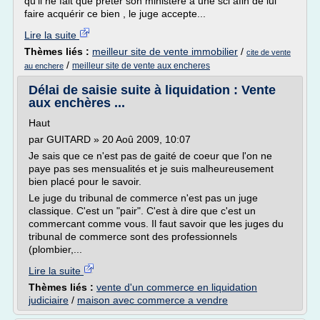
qu'il ne fait que preter son ministère a une sci afin de lui
faire acquérir ce bien , le juge accepte...
Lire la suite
Thèmes liés :
meilleur site de vente immobilier
/
cite de vente
/
meilleur site de vente aux encheres
au enchere
Délai de saisie suite à liquidation : Vente
aux enchères ...
Haut
par GUITARD » 20 Aoû 2009, 10:07
Je sais que ce n'est pas de gaité de coeur que l'on ne
paye pas ses mensualités et je suis malheureusement
bien placé pour le savoir.
Le juge du tribunal de commerce n'est pas un juge
classique. C'est un "pair". C'est à dire que c'est un
commercant comme vous. Il faut savoir que les juges du
tribunal de commerce sont des professionnels
(plombier,...
Lire la suite
Thèmes liés :
vente d'un commerce en liquidation
judiciaire
/
maison avec commerce a vendre