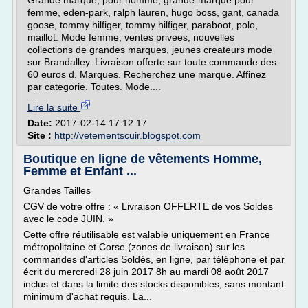
Grande marque, pour homme, grande-marque pour
femme, eden-park, ralph lauren, hugo boss, gant, canada
goose, tommy hilfiger, tommy hilfiger, paraboot, polo,
maillot. Mode femme, ventes privees, nouvelles
collections de grandes marques, jeunes createurs mode
sur Brandalley. Livraison offerte sur toute commande des
60 euros d. Marques. Recherchez une marque. Affinez
par categorie. Toutes. Mode....
Lire la suite
Date:
2017-02-14 17:12:17
Site :
http://vetementscuir.blogspot.com
Boutique en ligne de vêtements Homme,
Femme et Enfant ...
Grandes Tailles
CGV de votre offre : « Livraison OFFERTE de vos Soldes
avec le code JUIN. »
Cette offre réutilisable est valable uniquement en France
métropolitaine et Corse (zones de livraison) sur les
commandes d'articles Soldés, en ligne, par téléphone et par
écrit du mercredi 28 juin 2017 8h au mardi 08 août 2017
inclus et dans la limite des stocks disponibles, sans montant
minimum d'achat requis. La...