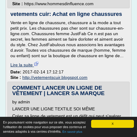
Site :
https://www.hommesdinfluence.com
vetements cuir: Achat en ligne chaussures
Vente en ligne de chaussure, chaussure a la mode a tout
petit prix. Les chaussures pas cher sont sur chaussure-en-
ligne.com. Chaussures femme JustFab Ce n.est pas un
secret, les femmes aiment se faire dorloter et aiment avoir
du style. Chez JustFabulous nous associons les avantages
d.avoir. Toutes vos chaussures de marque (homme, femme
ou enfant) sont sur la boutique de chaussure en ligne de...
Lire la suite
Date:
2017-02-14 17:12:17
Site :
http://vetementscuir.blogspot.com
COMMENT LANCER UN LIGNE DE
VÊTEMENT | LANCER SA MARQUE
by admin
LANCER UNE LIGNE TEXTILE SOI MÊME
Créer sa ligne de vetement est un défit qui peut s'avérer
très audacieux, mais lorsque l'on se lance dans ce projet,
En poursuivant votre navigation sur ce site, vous acceptez
X
l'utilisation de cookies pour vous proposer des contenus et
cela peut devenir un rêve qui devient réalité. Mais pour
services adaptés à vos centres d'intérêts.
créer une marque textile et atteindre son but, il faudra
En savoir plus