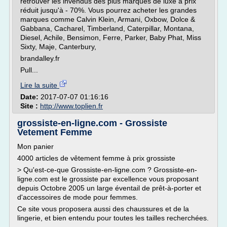
retrouver les invendus des plus marques de luxe à prix
réduit jusqu'à - 70%. Vous pourrez acheter les grandes
marques comme Calvin Klein, Armani, Oxbow, Dolce &
Gabbana, Cacharel, Timberland, Caterpillar, Montana,
Diesel, Achile, Bensimon, Ferre, Parker, Baby Phat, Miss
Sixty, Maje, Canterbury,
brandalley.fr
Pull...
Lire la suite
Date:
2017-07-07 01:16:16
Site :
http://www.toplien.fr
grossiste-en-ligne.com - Grossiste
Vetement Femme
Mon panier
4000 articles de vêtement femme à prix grossiste
> Qu'est-ce-que Grossiste-en-ligne.com ? Grossiste-en-
ligne.com est le grossiste par excellence vous proposant
depuis Octobre 2005 un large éventail de prêt-à-porter et
d'accessoires de mode pour femmes.
Ce site vous proposera aussi des chaussures et de la
lingerie, et bien entendu pour toutes les tailles recherchées.