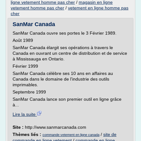
ligne vetement homme pas cher
/
magasin en ligne
vetement homme pas cher
/
vetement en ligne homme pas
cher
SanMar Canada
SanMar Canada ouvre ses portes le 3 Février 1989.
Août 1989
SanMar Canada élargit ses opérations à travers le
Canada en ouvrant un centre de distribution et de service
à Mississauga en Ontario.
Février 1999
SanMar Canada célèbre ses 10 ans en affaires au
Canada dans le domaine de l'industrie des outils
imprimables.
Septembre 1999
SanMar Canada lance son premier outil en ligne grâce
à...
Lire la suite
Site :
http://www.sanmarcanada.com
Thèmes liés :
/
site de
commande vetement en ligne canada
commande en ligne vetement
/
commande en ligne