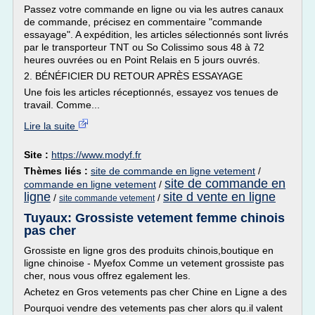
Passez votre commande en ligne ou via les autres canaux
de commande, précisez en commentaire "commande
essayage". A expédition, les articles sélectionnés sont livrés
par le transporteur TNT ou So Colissimo sous 48 à 72
heures ouvrées ou en Point Relais en 5 jours ouvrés.
2. BÉNÉFICIER DU RETOUR APRÈS ESSAYAGE
Une fois les articles réceptionnés, essayez vos tenues de
travail. Comme...
Lire la suite
Site :
https://www.modyf.fr
Thèmes liés :
site de commande en ligne vetement
/
site de commande en
commande en ligne vetement
/
ligne
site d vente en ligne
/
/
site commande vetement
Tuyaux: Grossiste vetement femme chinois
pas cher
Grossiste en ligne gros des produits chinois,boutique en
ligne chinoise - Myefox Comme un vetement grossiste pas
cher, nous vous offrez egalement les.
Achetez en Gros vetements pas cher Chine en Ligne a des
Pourquoi vendre des vetements pas cher alors qu.il valent