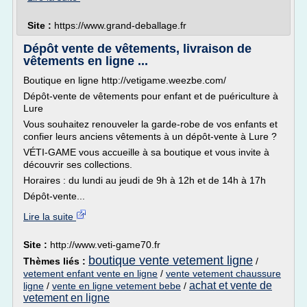
Site :
https://www.grand-deballage.fr
Dépôt vente de vêtements, livraison de
vêtements en ligne ...
Boutique en ligne http://vetigame.weezbe.com/
Dépôt-vente de vêtements pour enfant et de puériculture à
Lure
Vous souhaitez renouveler la garde-robe de vos enfants et
confier leurs anciens vêtements à un dépôt-vente à Lure ?
VÉTI-GAME vous accueille à sa boutique et vous invite à
découvrir ses collections.
Horaires : du lundi au jeudi de 9h à 12h et de 14h à 17h
Dépôt-vente...
Lire la suite
Site :
http://www.veti-game70.fr
boutique vente vetement ligne
Thèmes liés :
/
vetement enfant vente en ligne
/
vente vetement chaussure
achat et vente de
ligne
/
vente en ligne vetement bebe
/
vetement en ligne