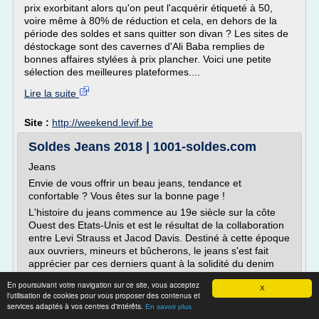
prix exorbitant alors qu'on peut l'acquérir étiqueté à 50,
voire même à 80% de réduction et cela, en dehors de la
période des soldes et sans quitter son divan ? Les sites de
déstockage sont des cavernes d'Ali Baba remplies de
bonnes affaires stylées à prix plancher. Voici une petite
sélection des meilleures plateformes....
Lire la suite
Site :
http://weekend.levif.be
Soldes Jeans 2018 | 1001-soldes.com
Jeans
Envie de vous offrir un beau jeans, tendance et
confortable ? Vous êtes sur la bonne page !
L'histoire du jeans commence au 19e siècle sur la côte
Ouest des Etats-Unis et est le résultat de la collaboration
entre Levi Strauss et Jacod Davis. Destiné à cette époque
aux ouvriers, mineurs et bûcherons, le jeans s'est fait
apprécier par ces derniers quant à la solidité du denim
au...
En poursuivant votre navigation sur ce site, vous acceptez
X
l'utilisation de cookies pour vous proposer des contenus et
Lire la suite
services adaptés à vos centres d'intérêts.
En savoir plus