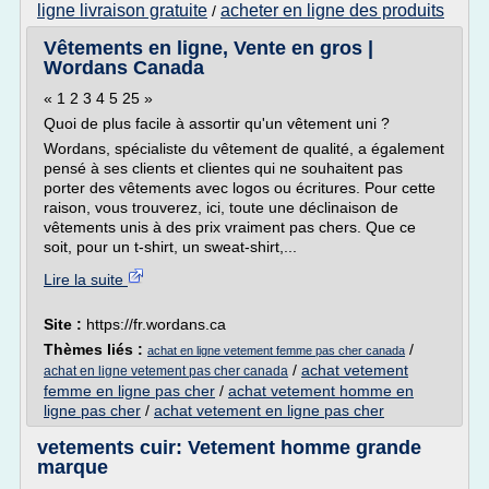
ligne livraison gratuite
acheter en ligne des produits
/
Vêtements en ligne, Vente en gros |
Wordans Canada
« 1 2 3 4 5 25 »
Quoi de plus facile à assortir qu'un vêtement uni ?
Wordans, spécialiste du vêtement de qualité, a également
pensé à ses clients et clientes qui ne souhaitent pas
porter des vêtements avec logos ou écritures. Pour cette
raison, vous trouverez, ici, toute une déclinaison de
vêtements unis à des prix vraiment pas chers. Que ce
soit, pour un t-shirt, un sweat-shirt,...
Lire la suite
Site :
https://fr.wordans.ca
Thèmes liés :
/
achat en ligne vetement femme pas cher canada
/
achat vetement
achat en ligne vetement pas cher canada
femme en ligne pas cher
/
achat vetement homme en
ligne pas cher
/
achat vetement en ligne pas cher
vetements cuir: Vetement homme grande
marque