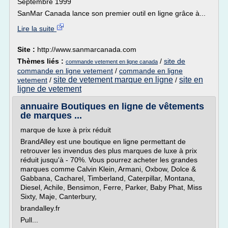
Septembre 1999
SanMar Canada lance son premier outil en ligne grâce à...
Lire la suite
Site :
http://www.sanmarcanada.com
Thèmes liés :
/
site de
commande vetement en ligne canada
commande en ligne vetement
/
commande en ligne
site de vetement marque en ligne
site en
vetement
/
/
ligne de vetement
annuaire Boutiques en ligne de vêtements
de marques ...
marque de luxe à prix réduit
BrandAlley est une boutique en ligne permettant de
retrouver les invendus des plus marques de luxe à prix
réduit jusqu'à - 70%. Vous pourrez acheter les grandes
marques comme Calvin Klein, Armani, Oxbow, Dolce &
Gabbana, Cacharel, Timberland, Caterpillar, Montana,
Diesel, Achile, Bensimon, Ferre, Parker, Baby Phat, Miss
Sixty, Maje, Canterbury,
brandalley.fr
Pull...