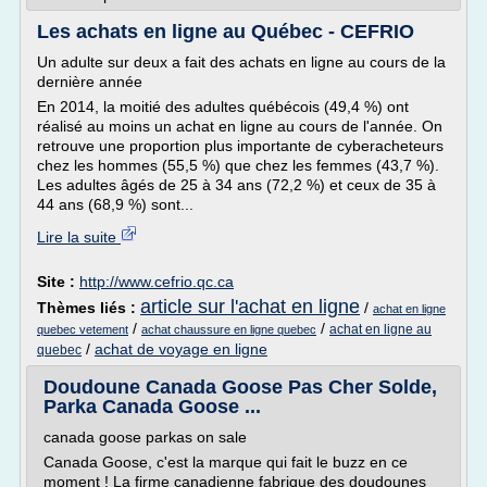
Les achats en ligne au Québec - CEFRIO
Un adulte sur deux a fait des achats en ligne au cours de la
dernière année
En 2014, la moitié des adultes québécois (49,4 %) ont
réalisé au moins un achat en ligne au cours de l'année. On
retrouve une proportion plus importante de cyberacheteurs
chez les hommes (55,5 %) que chez les femmes (43,7 %).
Les adultes âgés de 25 à 34 ans (72,2 %) et ceux de 35 à
44 ans (68,9 %) sont...
Lire la suite
Site :
http://www.cefrio.qc.ca
article sur l'achat en ligne
Thèmes liés :
/
achat en ligne
/
/
achat en ligne au
quebec vetement
achat chaussure en ligne quebec
/
achat de voyage en ligne
quebec
Doudoune Canada Goose Pas Cher Solde,
Parka Canada Goose ...
canada goose parkas on sale
Canada Goose, c'est la marque qui fait le buzz en ce
moment ! La firme canadienne fabrique des doudounes