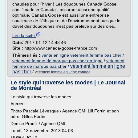
chaudes pour l'hiver ! Les doudounes Canada Goose
sont "made in Canada", assurant ainsi une qualité
optimale. Canada Goose est aussi une entreprise
soucieuse de l'éthique et de l'environnement puisque le
duvet des doudounes n'est pas prélevé sur des oies...
Lire la suite
Date:
2017-01-12 14:48:46
Site :
http://www.canada-goose-france.com
Thèmes liés :
vente en ligne vetement femme pas cher
/
vetement femme de marque pas cher en ligne
/
vetement
vetement femme en ligne
femme de marque pas cher
/
pas cher
/
vetement femme en ligne canada
Le style qui traverse les modes | Le Journal
de Montréal
Le style qui traverse les modes
Autres
Photo Pascale Lévesque / Agence QMI Lili Fortin et son
père, Gilles Fortin.
Denise Proulx / Agence QMI
Lundi, 18 novembre 2013 04:03
MISE à JOUR