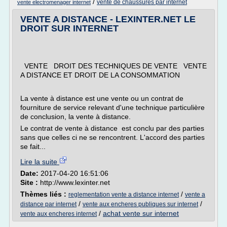
/
vente de chaussures par internet
vente electromenager internet
VENTE A DISTANCE - LEXINTER.NET LE
DROIT SUR INTERNET
VENTE DROIT DES TECHNIQUES DE VENTE VENTE
A DISTANCE ET DROIT DE LA CONSOMMATION
La vente à distance est une vente ou un contrat de
fourniture de service relevant d'une technique particulière
de conclusion, la vente à distance.
Le contrat de vente à distance est conclu par des parties
sans que celles ci ne se rencontrent. L'accord des parties
se fait...
Lire la suite
Date:
2017-04-20 16:51:06
Site :
http://www.lexinter.net
Thèmes liés :
/
reglementation vente a distance internet
vente a
/
/
distance par internet
vente aux encheres publiques sur internet
/
achat vente sur internet
vente aux encheres internet