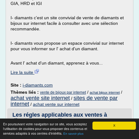
GIA, HRD et IGI
I- diamants c'est un site convivial de vente de diamants et
bijoux sur internet facile à consulter avec une sélection
recommandée.
I- diamants vous propose un espace convivial sur internet
pour vous informer sur l' achat d'un diamant.
Avant l' achat d'un diamant, apprenez à vous...
Lire la suite
Site :
i-diamants.com
Thèmes liés :
/
/
vente de bijoux par internet
achat bijoux internet
achat vente site internet
sites de vente par
/
internet
/
achat vente sur internet
Les régles applicables aux ventes à
distance et aux offres ...
En poursuivant votre navigation sur ce site, vous acceptez
X
l'utilisation de cookies pour vous proposer des contenus et
Ventes par internet, vente par correspondance,
services adaptés à vos centres d'intérêts.
En savoir plus
opérations commerciales promotionnelles, soldes..., les