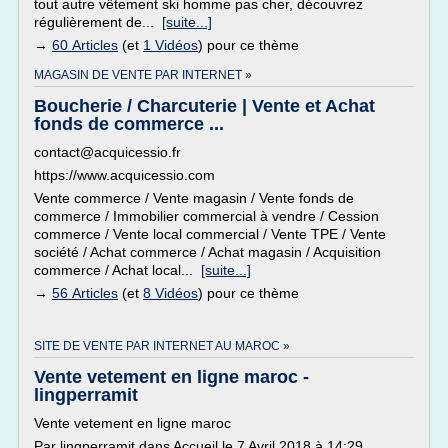
tout autre vêtement ski homme pas cher, découvrez
régulièrement de...
[suite...]
→
60 Articles
(et
1 Vidéos
) pour ce thème
MAGASIN DE VENTE PAR INTERNET »
Boucherie / Charcuterie | Vente et Achat
fonds de commerce ...
contact@acquicessio.fr
https://www.acquicessio.com
Vente commerce / Vente magasin / Vente fonds de
commerce / Immobilier commercial à vendre / Cession
commerce / Vente local commercial / Vente TPE / Vente
société / Achat commerce / Achat magasin / Acquisition
commerce / Achat local...
[suite...]
→
56 Articles
(et
8 Vidéos
) pour ce thème
SITE DE VENTE PAR INTERNET AU MAROC »
Vente vetement en ligne maroc -
lingperramit
Vente vetement en ligne maroc
Par lingperramit dans Accueil le 7 Avril 2018 à 14:29