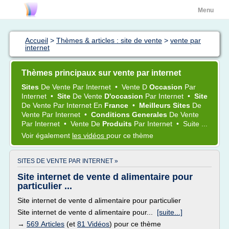
Menu
Accueil
>
Thèmes & articles : site de vente
>
vente par
internet
Thèmes principaux sur vente par internet
Sites
De
Vente
Par
Internet
•
Vente
D
Occasion
Par
Internet
•
Site
De
Vente
D'occasion
Par
Internet
•
Site
De
Vente
Par
Internet
En
France
•
Meilleurs Sites
De
Vente
Par
Internet
•
Conditions Generales
De
Vente
Par
Internet
•
Vente
De
Produits
Par
Internet
•
Suite ...
Voir également
les vidéos
pour ce thème
SITES DE VENTE PAR INTERNET »
Site internet de vente d alimentaire pour
particulier ...
Site internet de vente d alimentaire pour particulier
Site internet de vente d alimentaire pour...
[suite...]
→
569 Articles
(et
81 Vidéos
) pour ce thème