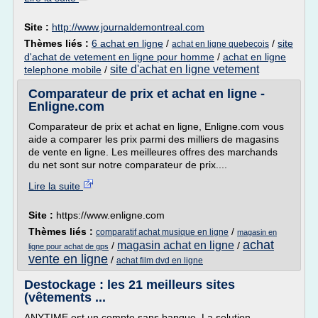
Site :
http://www.journaldemontreal.com
Thèmes liés :
6 achat en ligne
/
/
site
achat en ligne quebecois
d'achat de vetement en ligne pour homme
/
achat en ligne
site d'achat en ligne vetement
telephone mobile
/
Comparateur de prix et achat en ligne -
Enligne.com
Comparateur de prix et achat en ligne, Enligne.com vous
aide a comparer les prix parmi des milliers de magasins
de vente en ligne. Les meilleures offres des marchands
du net sont sur notre comparateur de prix....
Lire la suite
Site :
https://www.enligne.com
Thèmes liés :
/
comparatif achat musique en ligne
magasin en
achat
magasin achat en ligne
/
/
ligne pour achat de gps
vente en ligne
/
achat film dvd en ligne
Destockage : les 21 meilleurs sites
(vêtements ...
ANYTIME est un compte sans banque. La solution