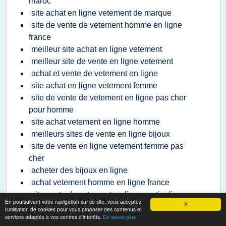
maroc
site achat en ligne vetement de marque
site de vente de vetement homme en ligne
france
meilleur site achat en ligne vetement
meilleur site de vente en ligne vetement
achat et vente de vetement en ligne
site achat en ligne vetement femme
site de vente de vetement en ligne pas cher
pour homme
site achat vetement en ligne homme
meilleurs sites de vente en ligne bijoux
site de vente en ligne vetement femme pas
cher
acheter des bijoux en ligne
achat vetement homme en ligne france
site vente de vetement en ligne particulier
En poursuivant votre navigation sur ce site, vous acceptez
X
achat en ligne de table
l'utilisation de cookies pour vous proposer des contenus et
services adaptés à vos centres d'intérêts.
achat multimedia en ligne
En savoir plus