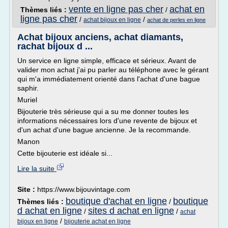
vente en ligne pas cher
achat en
Thèmes liés :
/
ligne pas cher
/
/
achat bijoux en ligne
achat de perles en ligne
Achat bijoux anciens, achat diamants,
rachat bijoux d ...
Un service en ligne simple, efficace et sérieux. Avant de
valider mon achat j'ai pu parler au téléphone avec le gérant
qui m'a immédiatement orienté dans l'achat d'une bague
saphir.
Muriel
Bijouterie très sérieuse qui a su me donner toutes les
informations nécessaires lors d'une revente de bijoux et
d'un achat d'une bague ancienne. Je la recommande.
Manon
Cette bijouterie est idéale si...
Lire la suite
Site :
https://www.bijouvintage.com
boutique d'achat en ligne
boutique
Thèmes liés :
/
d achat en ligne
sites d achat en ligne
/
/
achat
/
bijoux en ligne
bijouterie achat en ligne