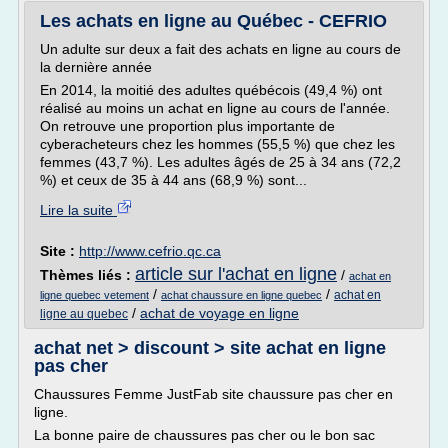
Les achats en ligne au Québec - CEFRIO
Un adulte sur deux a fait des achats en ligne au cours de
la dernière année
En 2014, la moitié des adultes québécois (49,4 %) ont
réalisé au moins un achat en ligne au cours de l'année.
On retrouve une proportion plus importante de
cyberacheteurs chez les hommes (55,5 %) que chez les
femmes (43,7 %). Les adultes âgés de 25 à 34 ans (72,2
%) et ceux de 35 à 44 ans (68,9 %) sont...
Lire la suite
Site :
http://www.cefrio.qc.ca
article sur l'achat en ligne
Thèmes liés :
/
achat en
/
/
achat en
ligne quebec vetement
achat chaussure en ligne quebec
/
achat de voyage en ligne
ligne au quebec
achat net > discount > site achat en ligne
pas cher
Chaussures Femme JustFab site chaussure pas cher en
ligne.
La bonne paire de chaussures pas cher ou le bon sac