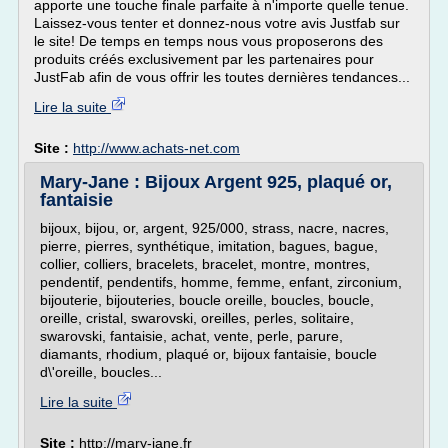
apporte une touche finale parfaite à n'importe quelle tenue.
Laissez-vous tenter et donnez-nous votre avis Justfab sur
le site! De temps en temps nous vous proposerons des
produits créés exclusivement par les partenaires pour
JustFab afin de vous offrir les toutes dernières tendances...
Lire la suite
Site :
http://www.achats-net.com
Mary-Jane : Bijoux Argent 925, plaqué or,
fantaisie
bijoux, bijou, or, argent, 925/000, strass, nacre, nacres,
pierre, pierres, synthétique, imitation, bagues, bague,
collier, colliers, bracelets, bracelet, montre, montres,
pendentif, pendentifs, homme, femme, enfant, zirconium,
bijouterie, bijouteries, boucle oreille, boucles, boucle,
oreille, cristal, swarovski, oreilles, perles, solitaire,
swarovski, fantaisie, achat, vente, perle, parure,
diamants, rhodium, plaqué or, bijoux fantaisie, boucle
d\'oreille, boucles...
Lire la suite
Site :
http://mary-jane.fr