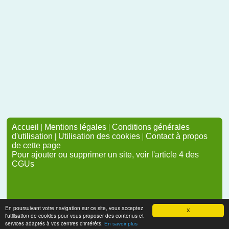
Accueil
|
Mentions légales
|
Conditions générales
d'utilisation
|
Utilisation des cookies
|
Contact à propos
de cette page
Pour ajouter ou supprimer un site, voir l'article 4 des
CGUs
En poursuivant votre navigation sur ce site, vous acceptez
X
l'utilisation de cookies pour vous proposer des contenus et
services adaptés à vos centres d'intérêts.
En savoir plus